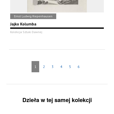
Ernst Ludwig Riepenhausen
Jajko Kolumba
Kolekcja Sztuki Dawnej
1
2
3
4
5
6
Dzieła w tej samej kolekcji