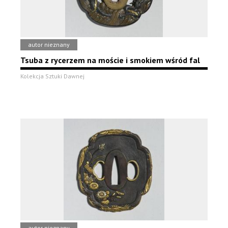
autor nieznany
Tsuba z rycerzem na moście i smokiem wśród fal
Kolekcja Sztuki Dawnej
autor nieznany