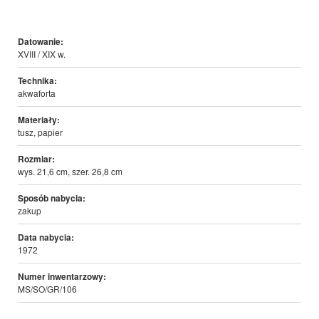
Datowanie:
XVIII / XIX w.
Technika:
akwaforta
Materiały:
tusz, papier
Rozmiar:
wys. 21,6 cm, szer. 26,8 cm
Sposób nabycia:
zakup
Data nabycia:
1972
Numer inwentarzowy:
MS/SO/GR/106