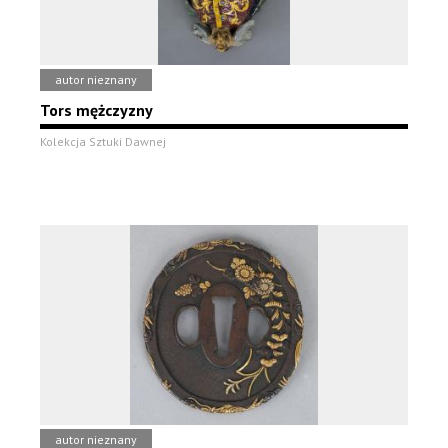
autor nieznany
Tors mężczyzny
Kolekcja Sztuki Dawnej
autor nieznany