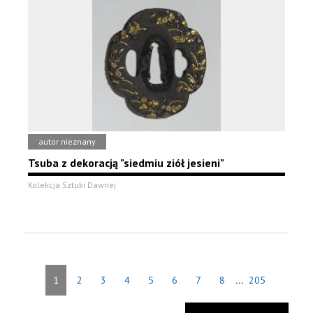
autor nieznany
Tsuba z dekoracją "siedmiu ziół jesieni"
Kolekcja Sztuki Dawnej
...
1
2
3
4
5
6
7
8
205