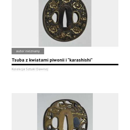
autor nieznany
Tsuba z kwiatami piwonii i "karashishi"
Kolekcja Sztuki Dawnej