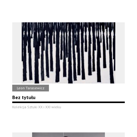
Leon Tarasewicz
Bez tytułu
Kolekcja Sztuki XX i XXI wieku