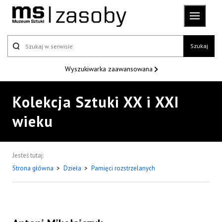
Szukaj
Wyszukiwarka
zaawansowana
Kolekcja Sztuki XX i XXI
wieku
Jesteś tutaj:
Strona główna
>
Dzieła
>
Pamięci rozstrzelanych