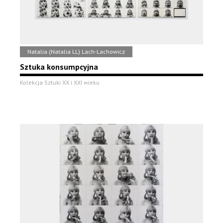
Natalia (Natalia LL) Lach-Lachowicz
Sztuka konsumpcyjna
Kolekcja Sztuki XX i XXI wieku