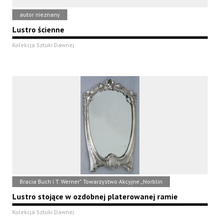
autor nieznany
Lustro ścienne
Kolekcja Sztuki Dawnej
Bracia Buch i T. Werner” Towarzystwo Akcyjne „Norblin
Lustro stojące w ozdobnej platerowanej ramie
Kolekcja Sztuki Dawnej