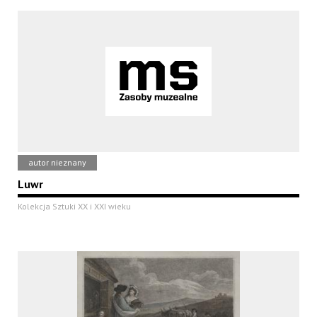
autor nieznany
Luwr
Kolekcja Sztuki XX i XXI wieku