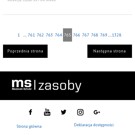
...
...
1
761
762
763
764
765
766
767
768
769
1328
Poprzednia strona
Następna strona
Deklaracja dostępności
Strona główna