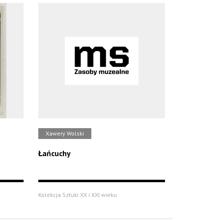
Xawery Wolski
Łańcuchy
Kolekcja Sztuki XX i XXI wieku