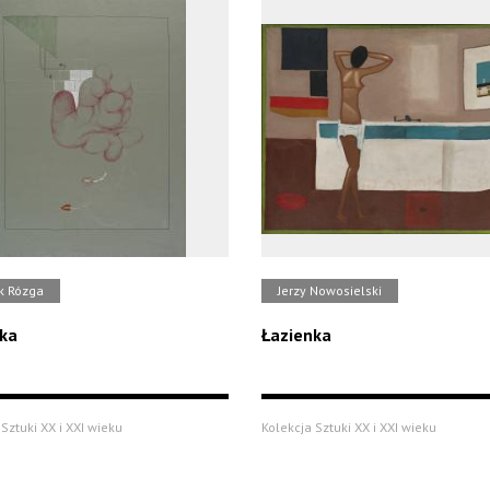
k Rózga
Jerzy Nowosielski
ka
Łazienka
Sztuki XX i XXI wieku
Kolekcja Sztuki XX i XXI wieku