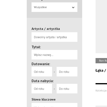
Wszystkie
Artysta / artystka
Tytuł:
Ron R
Datowanie:
Łąka 
-
Data nabycia:
-
Kolekcja 
Słowa kluczowe