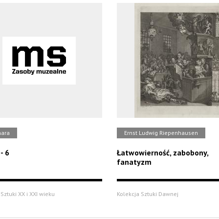
hara
Ernst Ludwig Riepenhausen
- 6
Łatwowierność, zabobony,
fanatyzm
Sztuki XX i XXI wieku
Kolekcja Sztuki Dawnej