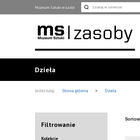
Muzeum Sztuki w Łodzi
Dzieła
Jesteś tutaj:
Strona główna
>
Dzieła
Sortow
Filtrowanie
Kolekcje