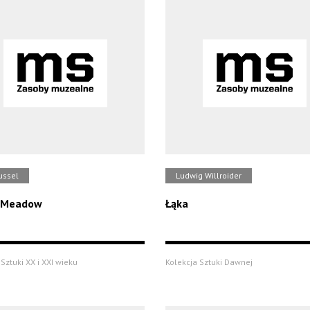
ussel
Ludwig Willroider
/ Meadow
Łąka
Sztuki XX i XXI wieku
Kolekcja Sztuki Dawnej