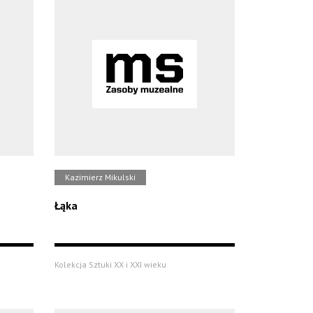
Kazimierz Mikulski
Łąka
Kolekcja Sztuki XX i XXI wieku