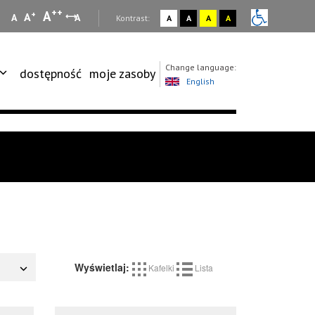
++
A
+
A
A
A
:
Kontrast:
A
A
A
A
Change language:
dostępność
moje zasoby
English
Wyświetlaj:
Kafelki
Lista