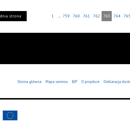
...
1
759
760
761
762
763
764
76
dnia strona
Strona główna
Mapa serwisu
BIP
O projekcie
Deklaracja dost