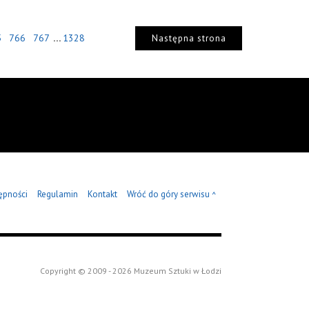
...
5
766
767
1328
Następna strona
ępności
Regulamin
Kontakt
Wróć do góry serwisu
^
Copyright © 2009 - 2026 Muzeum Sztuki w Łodzi