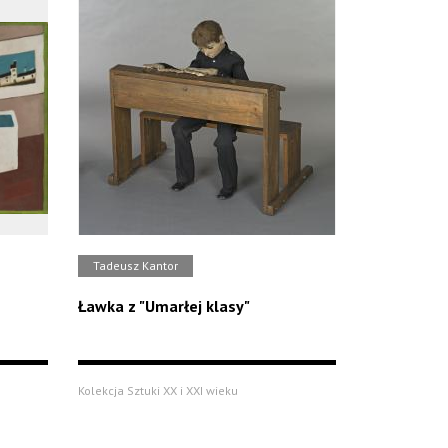
Tadeusz Kantor
Ławka z "Umarłej klasy"
Kolekcja Sztuki XX i XXI wieku