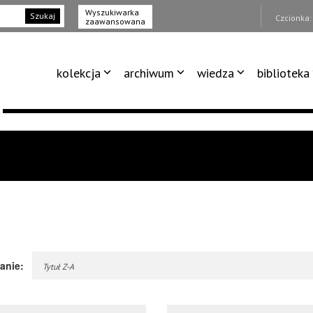
Wyszukiwarka
Szukaj
Czcionka
zaawansowana
kolekcja
archiwum
wiedza
biblioteka
anie:
Tytuł Z-A