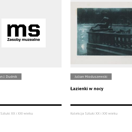
n J. Dudnik
Julian Mioduszewski
Łazienki w nocy
Sztuki XX i XXI wieku
Kolekcja Sztuki XX i XXI wieku