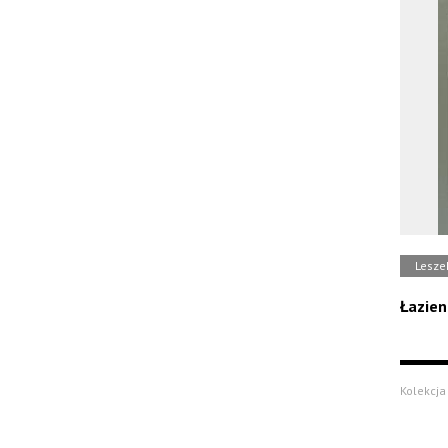
Lesze
Łazien
Kolekcja 