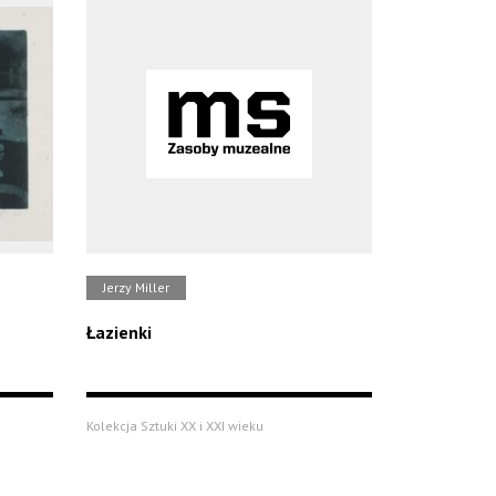
Jerzy Miller
Łazienki
Kolekcja Sztuki XX i XXI wieku