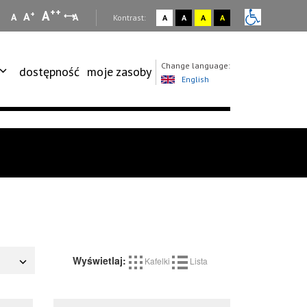
++
A
+
A
A
A
:
Kontrast:
A
A
A
A
Change language:
dostępność
moje zasoby
English
Wyświetlaj:
Kafelki
Lista