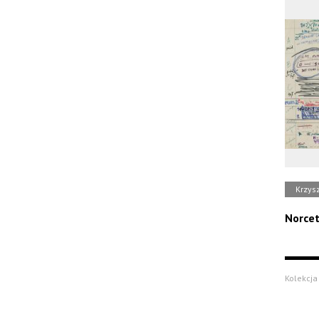
Krzysz
Norce
Kolekcja 