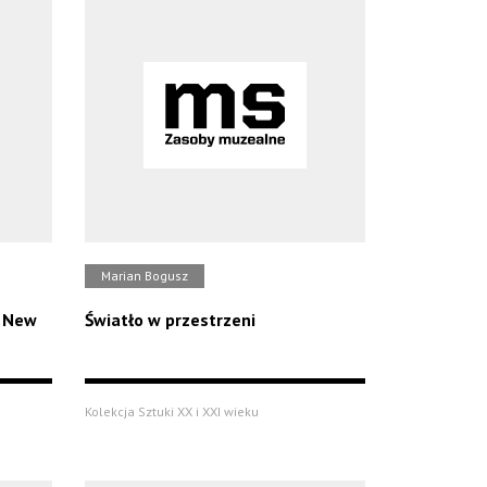
Marian Bogusz
a New
Światło w przestrzeni
Kolekcja Sztuki XX i XXI wieku