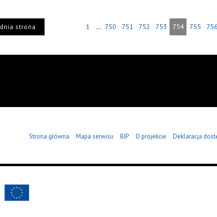
...
1
750
751
752
753
754
755
75
dnia strona
Strona główna
Mapa serwisu
BIP
O projekcie
Deklaracja dost