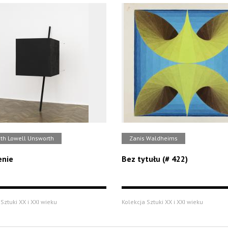
th Lowell Unsworth
Zanis Waldheims
enie
Bez tytułu (# 422)
Sztuki XX i XXI wieku
Kolekcja Sztuki XX i XXI wieku