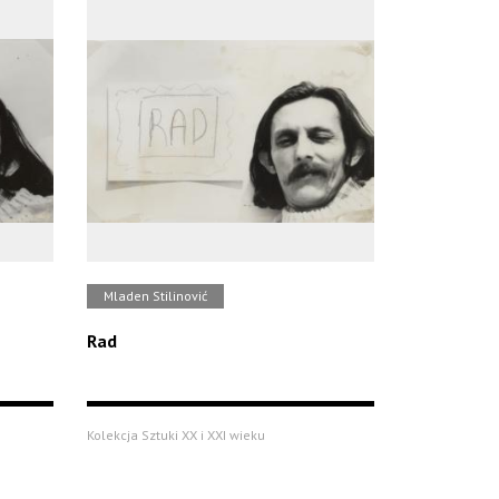
Mladen Stilinović
Rad
Kolekcja Sztuki XX i XXI wieku