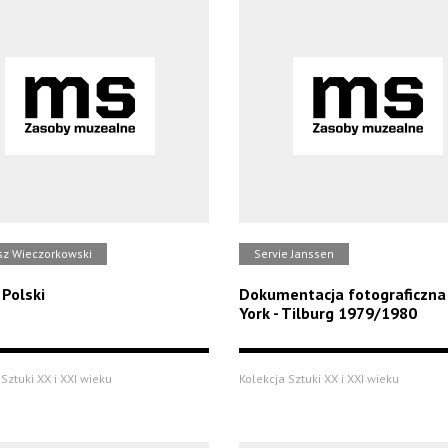
sz Wieczorkowski
Servie Janssen
 Polski
Dokumentacja fotograficzn
York - Tilburg 1979/1980
Sztuki XX i XXI wieku
Kolekcja Sztuki XX i XXI wieku