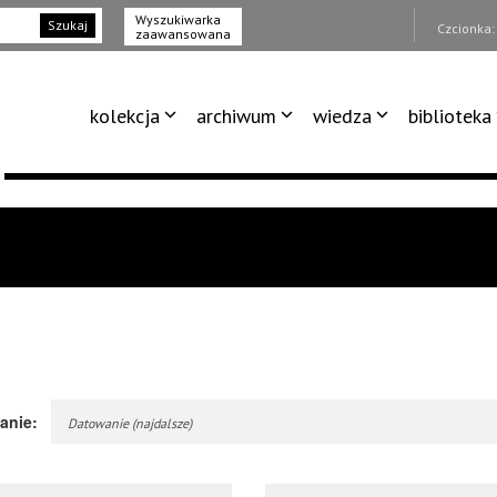
Wyszukiwarka
Szukaj
Czcionka
zaawansowana
kolekcja
archiwum
wiedza
biblioteka
anie:
Datowanie (najdalsze)