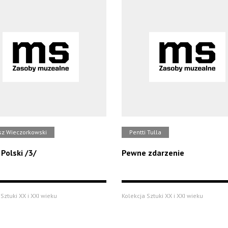
sz Wieczorkowski
Pentti Tulla
 Polski /3/
Pewne zdarzenie
Sztuki XX i XXI wieku
Kolekcja Sztuki XX i XXI wieku