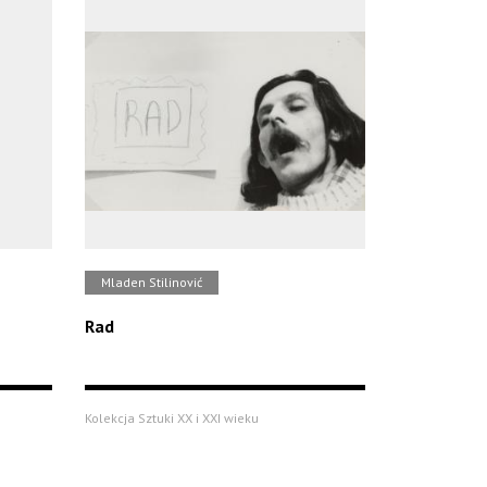
Mladen Stilinović
Rad
Kolekcja Sztuki XX i XXI wieku