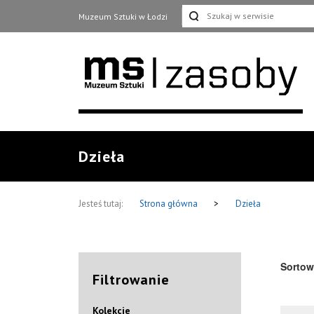
Muzeum Sztuki w Łodzi
Dzieła
Jesteś tutaj:
Strona główna
>
Dzieła
Sortow
Filtrowanie
Kolekcje