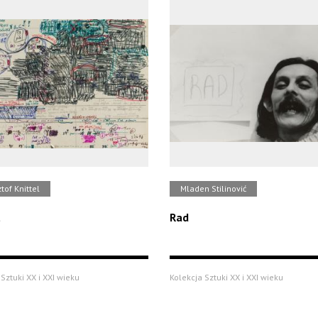
tof Knittel
Mladen Stilinović
t
Rad
Sztuki XX i XXI wieku
Kolekcja Sztuki XX i XXI wieku