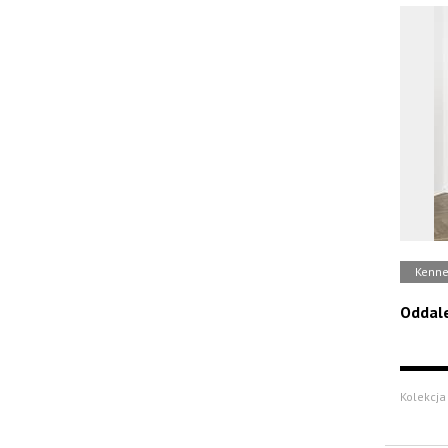
Kenne
Oddal
Kolekcja 