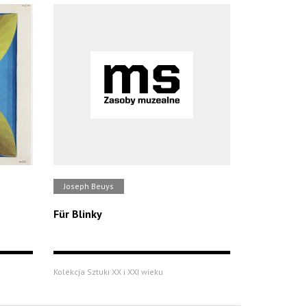
Joseph Beuys
Für Blinky
Kolekcja Sztuki XX i XXI wieku