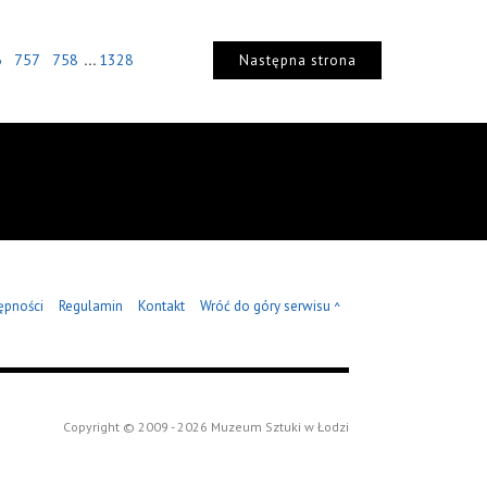
...
6
757
758
1328
Następna strona
ępności
Regulamin
Kontakt
Wróć do góry serwisu
^
Copyright © 2009 - 2026 Muzeum Sztuki w Łodzi