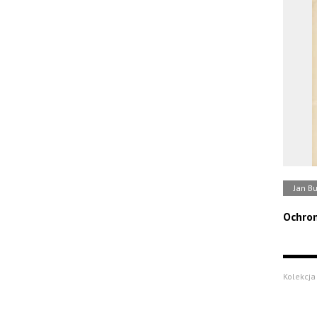
Jan B
Ochron
Kolekcja 