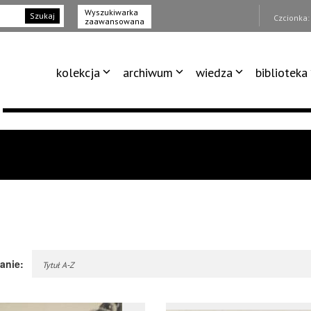
Wyszukiwarka
Szukaj
Czcionka
zaawansowana
kolekcja
archiwum
wiedza
biblioteka
anie:
Tytuł A-Z