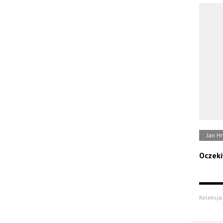
Jan H
Oczek
Kolekcja 