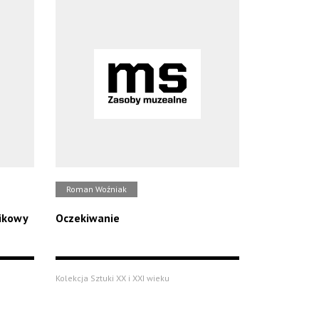
Roman Woźniak
nikowy
Oczekiwanie
Kolekcja Sztuki XX i XXI wieku