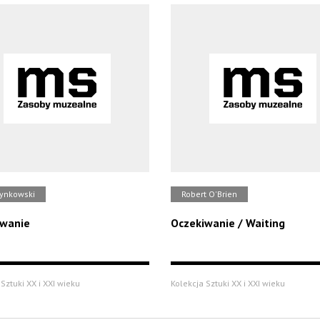
rynkowski
Robert O'Brien
iwanie
Oczekiwanie / Waiting
Sztuki XX i XXI wieku
Kolekcja Sztuki XX i XXI wieku