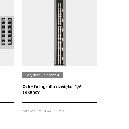
Wojciech Bruszewski
Och - fotografia dźwięku, 1/6
sekundy
Kolekcja Sztuki XX i XXI wieku