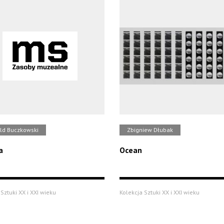
ld Buczkowski
Zbigniew Dłubak
a
Ocean
Sztuki XX i XXI wieku
Kolekcja Sztuki XX i XXI wieku