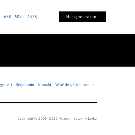
...
7
688
689
1328
Następna strona
ępności
Regulamin
Kontakt
Wróć do góry serwisu
^
Copyright © 2009 - 2026 Muzeum Sztuki w Łodzi