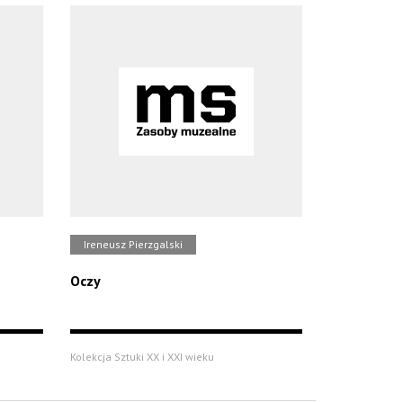
Ireneusz Pierzgalski
Oczy
Kolekcja Sztuki XX i XXI wieku