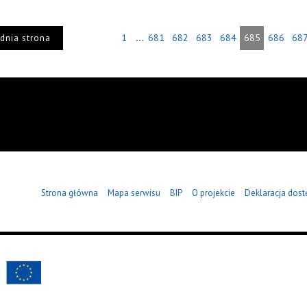
...
1
681
682
683
684
685
686
68
dnia strona
Strona główna
Mapa serwisu
BIP
O projekcie
Deklaracja dost