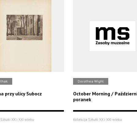
ułhak
Dorothea Wight
a przy ulicy Subocz
October Morning / Paździer
poranek
Sztuki XX i XXI wieku
Kolekcja Sztuki XX i XXI wieku