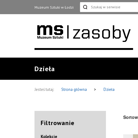
Muzeum Sztuki w Łodzi
Dzieła
Jesteś tutaj:
Strona główna
>
Dzieła
Sortow
Filtrowanie
Kolekcje