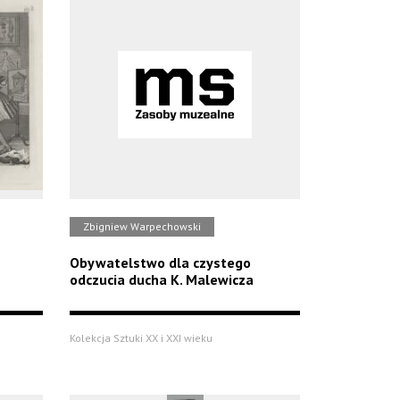
Zbigniew Warpechowski
Obywatelstwo dla czystego
odczucia ducha K. Malewicza
Kolekcja Sztuki XX i XXI wieku