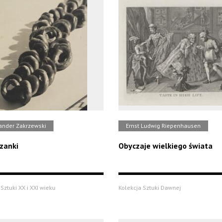
ander Zakrzewski
Ernst Ludwig Riepenhausen
zanki
Obyczaje wielkiego świata
Sztuki XX i XXI wieku
Kolekcja Sztuki Dawnej