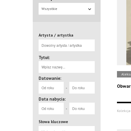
Wszystkie
Artysta / artystka
Tytuł:
Aleks
Datowanie:
Obwar
-
Data nabycia:
-
Kolekcja 
Słowa kluczowe