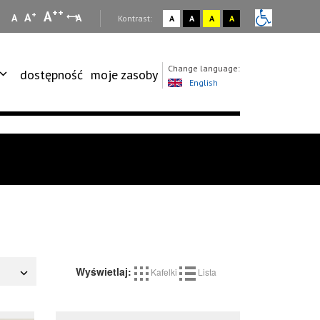
++
A
+
A
A
A
:
Kontrast:
A
A
A
A
Change language:
dostępność
moje zasoby
English
Wyświetlaj:
Kafelki
Lista