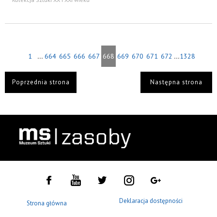
...
...
1
664
665
666
667
668
669
670
671
672
1328
Poprzednia strona
Następna strona
Deklaracja dostępności
Strona główna