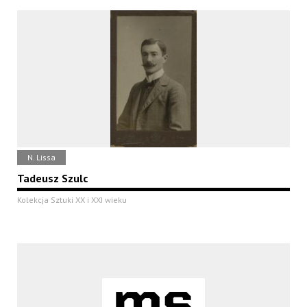
N. Lissa
Tadeusz Szulc
Kolekcja Sztuki XX i XXI wieku