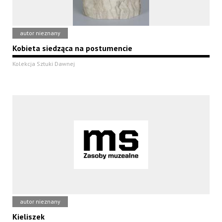
autor nieznany
Kobieta siedząca na postumencie
Kolekcja Sztuki Dawnej
autor nieznany
Kieliszek