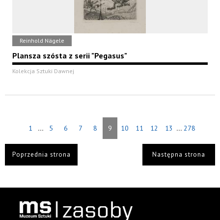
Reinhold Nägele
Plansza szósta z serii "Pegasus"
Kolekcja Sztuki Dawnej
...
...
1
5
6
7
8
9
10
11
12
13
278
Poprzednia strona
Następna strona