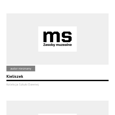
autor nieznany
Kieliszek
Kolekcja Sztuki Dawnej