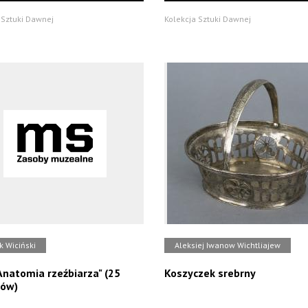
 Sztuki Dawnej
Kolekcja Sztuki Dawnej
k Wiciński
Aleksiej Iwanow Wichtliajew
Anatomia rzeźbiarza" (25
Koszyczek srebrny
ków)