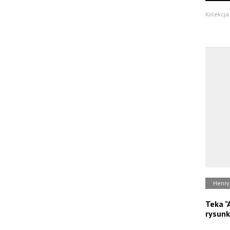
Kolekcja
Henry
Teka "
rysun