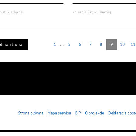
 Sztuki Dawnej
Kolekcja Sztuki Dawnej
...
1
5
6
7
8
9
10
11
dnia strona
Strona główna
Mapa serwisu
BIP
O projekcie
Deklaracja dost