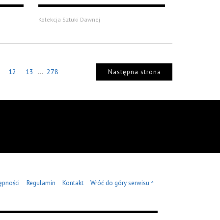
Kolekcja Sztuki Dawnej
...
12
13
278
Następna strona
ępności
Regulamin
Kontakt
Wróć do góry serwisu
^