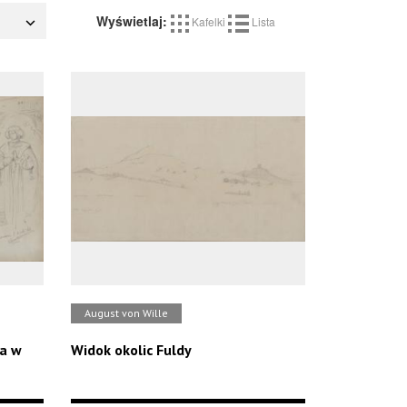
Wyświetlaj:
Kafelki
Lista
August von Wille
ła w
Widok okolic Fuldy