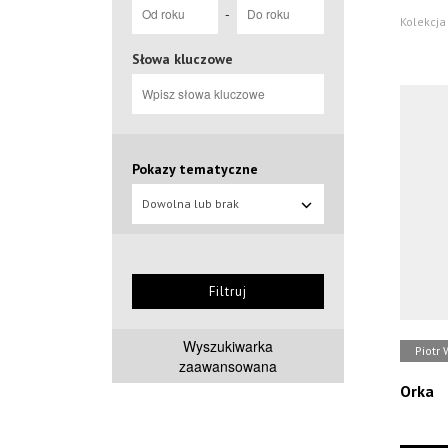
-
Kolekcja
Słowa kluczowe
Pokazy tematyczne
Dowolna lub brak
Filtruj
Wyszukiwarka
Piotr 
zaawansowana
Orka