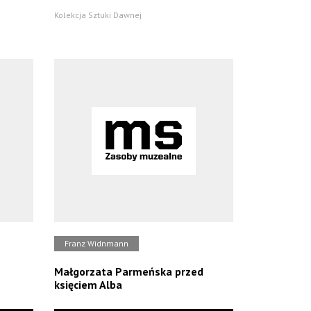
Kolekcja Sztuki Dawnej
Franz Widnmann
Małgorzata Parmeńska przed
księciem Alba