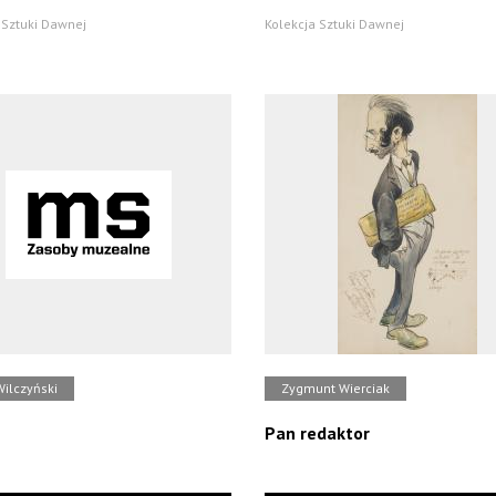
 Sztuki Dawnej
Kolekcja Sztuki Dawnej
Wilczyński
Zygmunt Wierciak
Pan redaktor