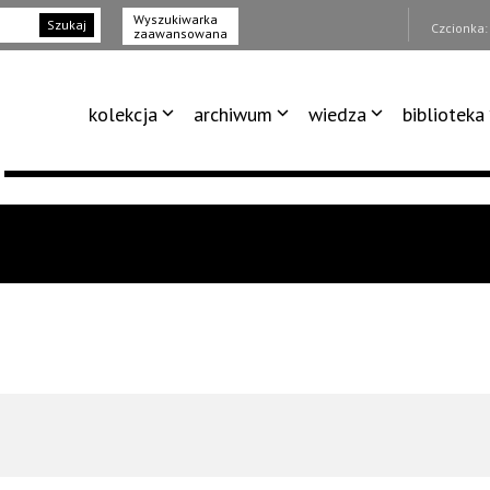
Wyszukiwarka
Szukaj
Czcionka
zaawansowana
kolekcja
archiwum
wiedza
biblioteka