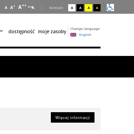
++
A
+
A
A
A
:
Kontrast:
A
A
A
A
Change language:
dostępność
moje zasoby
English
Więcej informacji