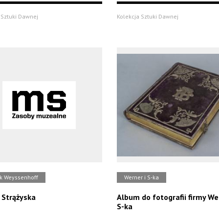
 Sztuki Dawnej
Kolekcja Sztuki Dawnej
k Weyssenhoff
Werner i S-ka
 Strążyska
Album do fotografii firmy We
S-ka