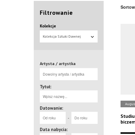
Sortow
Filtrowanie
Kolekcje
Kolekcja Sztuki Dawnej
Artysta / artystka
Tytuł:
Augus
Datowanie:
Studiu
-
biczem
Data nabycia: