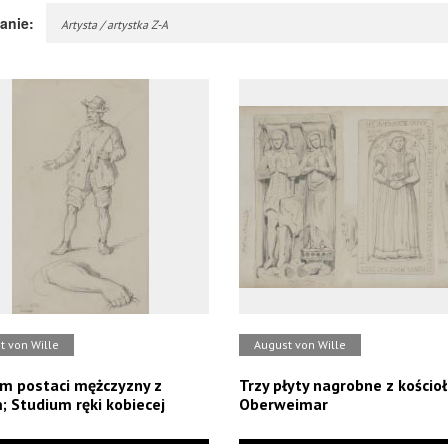
anie:
Artysta / artystka Z-A
t von Wille
August von Wille
m postaci mężczyzny z
Trzy płyty nagrobne z kościo
; Studium ręki kobiecej
Oberweimar