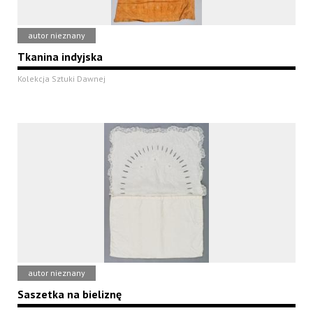
autor nieznany
Tkanina indyjska
Kolekcja Sztuki Dawnej
autor nieznany
Saszetka na bieliznę