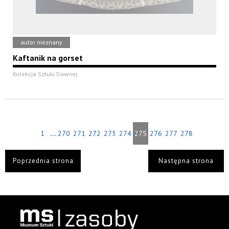
autor nieznany
Kaftanik na gorset
Kolekcja Sztuki Dawnej
...
1
270
271
272
273
274
275
276
277
278
Poprzednia strona
Następna strona