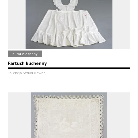
autor nieznany
Fartuch kuchenny
Kolekcja Sztuki Dawnej