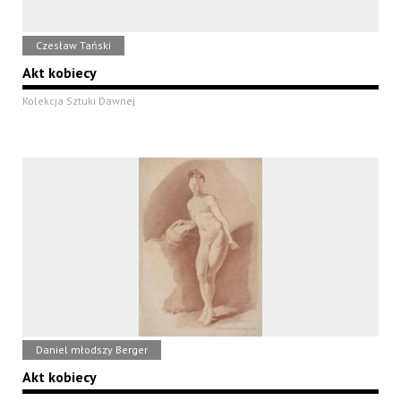
Czesław Tański
Akt kobiecy
Kolekcja Sztuki Dawnej
Daniel młodszy Berger
Akt kobiecy