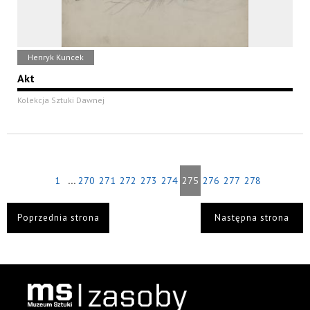
Henryk Kuncek
Akt
Kolekcja Sztuki Dawnej
...
1
270
271
272
273
274
275
276
277
278
Poprzednia strona
Następna strona