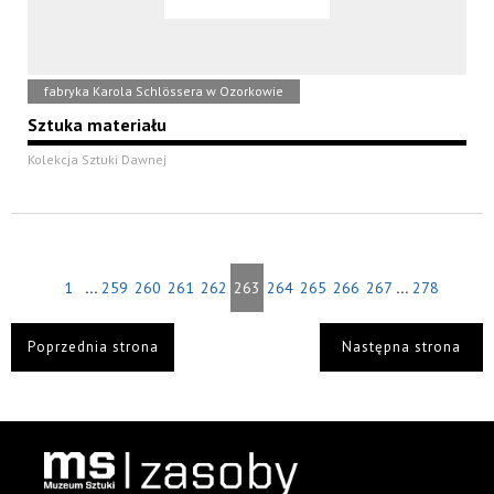
fabryka Karola Schlössera w Ozorkowie
Sztuka materiału
Kolekcja Sztuki Dawnej
...
...
1
259
260
261
262
263
264
265
266
267
278
Poprzednia strona
Następna strona