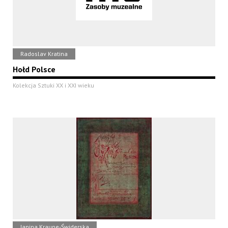
Radoslav Kratina
Hołd Polsce
Kolekcja Sztuki XX i XXI wieku
Janina Kraupe-Świderska