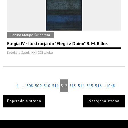
Janina Kraupe-Świderska
Elegia IV - Ilustracja do "Elegii z Duino" R. M. Rilke.
Kolekcja Sztuki XX i XXI wieku
...
...
1
508
509
510
511
512
513
514
515
516
1048
Poprzednia strona
Następna strona