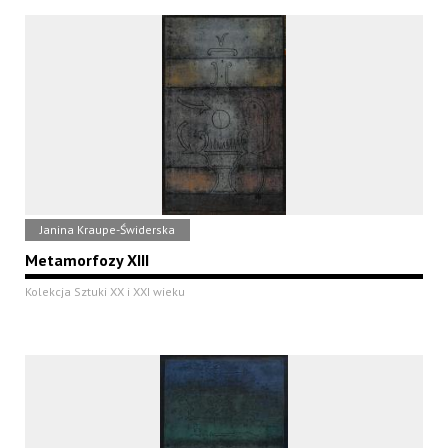
Janina Kraupe-Świderska
Metamorfozy XIII
Kolekcja Sztuki XX i XXI wieku