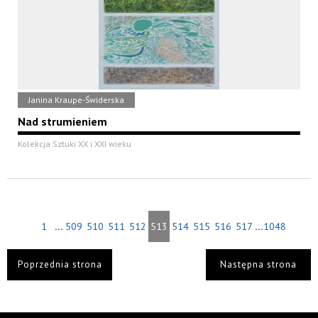
Janina Kraupe-Świderska
Nad strumieniem
Kolekcja Sztuki XX i XXI wieku
...
...
1
509
510
511
512
513
514
515
516
517
1048
Poprzednia strona
Następna strona