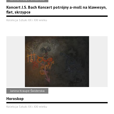
Koncert J.S. Bach Koncert potrójny a-moll na klawesyn,
flet, skrzypce
Kolekcja Sztuki XX i XXI wieku
Janina Kraupe-Świderska
Horoskop
Kolekcja Sztuki XX i XXI wieku