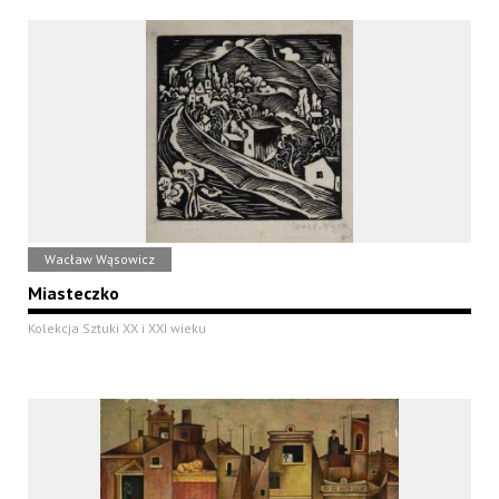
Wacław Wąsowicz
Miasteczko
Kolekcja Sztuki XX i XXI wieku