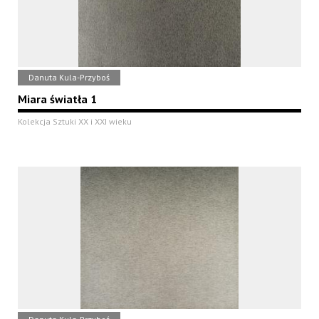
Danuta Kula-Przyboś
Miara światła 1
Kolekcja Sztuki XX i XXI wieku