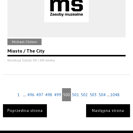
Michael Chilton
Miasto / The City
Kolekcja Sztuki XX i XXI wieku
...
...
1
496
497
498
499
500
501
502
503
504
1048
Poprzednia strona
Następna strona