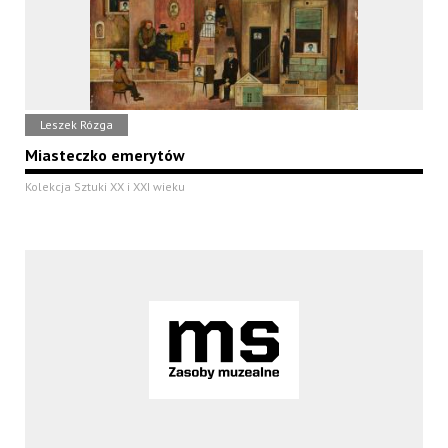
Leszek Rózga
Miasteczko emerytów
Kolekcja Sztuki XX i XXI wieku