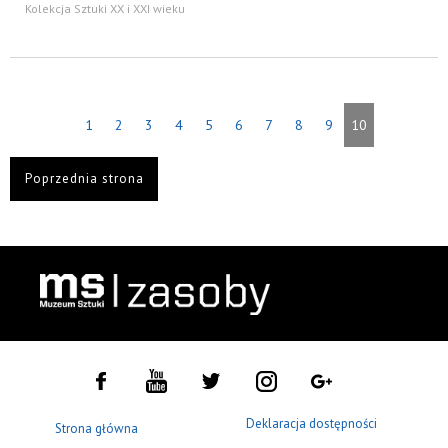
Kolekcja Sztuki XX i XXI wieku
1
2
3
4
5
6
7
8
9
10
Poprzednia strona
Deklaracja dostępności
Strona główna