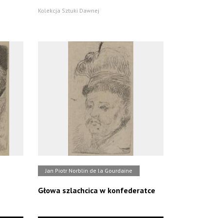
Kolekcja Sztuki Dawnej
Jan Piotr Norblin de la Gourdaine
Głowa szlachcica w konfederatce