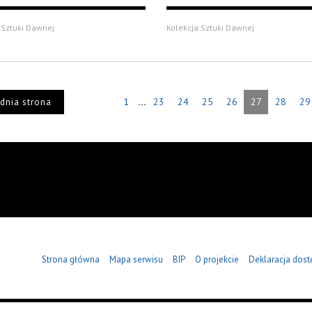
 Sztuki Dawnej
Kolekcja Sztuki Dawnej
...
1
23
24
25
26
27
28
29
dnia strona
Strona główna
Mapa serwisu
BIP
O projekcie
Deklaracja dost