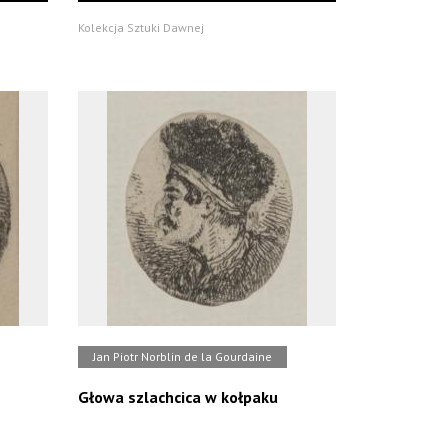
Kolekcja Sztuki Dawnej
Jan Piotr Norblin de la Gourdaine
Głowa szlachcica w kołpaku