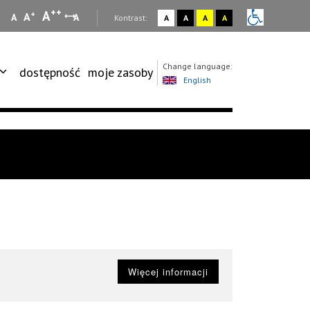
++
A
+
A
A
A
:
Kontrast:
A
A
A
A
Change language:
dostępność
moje zasoby
English
Więcej informacji