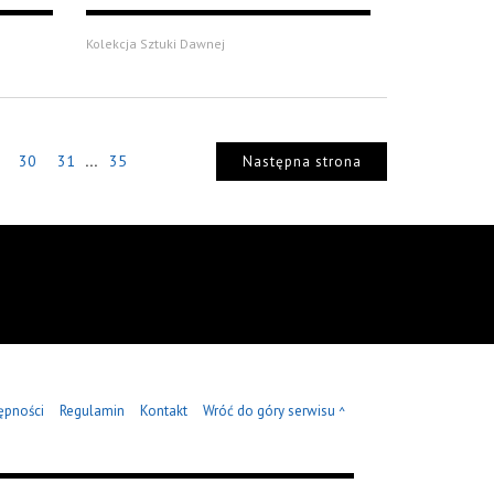
Kolekcja Sztuki Dawnej
...
30
31
35
Następna strona
ępności
Regulamin
Kontakt
Wróć do góry serwisu
^