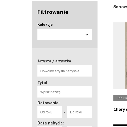
Sortow
Filtrowanie
Kolekcje
Artysta / artystka
Tytuł:
Jan Pi
Datowanie:
Chory 
-
Data nabycia: