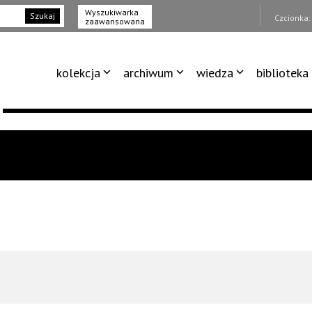
Wyszukiwarka
Szukaj
Czcionka
zaawansowana
kolekcja
archiwum
wiedza
biblioteka