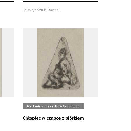
Kolekcja Sztuki Dawnej
Jan Piotr Norblin de la Gourdaine
Chłopiec w czapce z piórkiem