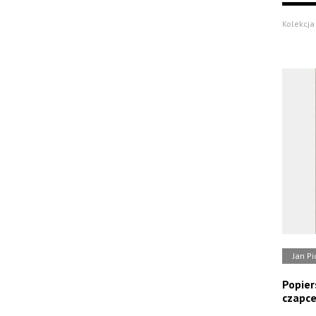
Kolekcja
Jan Pi
Popier
czapc