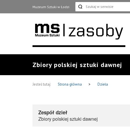
Muzeum Sztuki w Łodzi
Zbiory polskiej sztuki dawnej
Jesteś tutaj:
Strona główna
>
Dzieła
Zespół dzieł
Zbiory polskiej sztuki dawnej