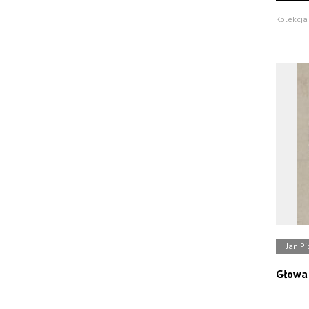
Kolekcja
Jan Pi
Głowa 