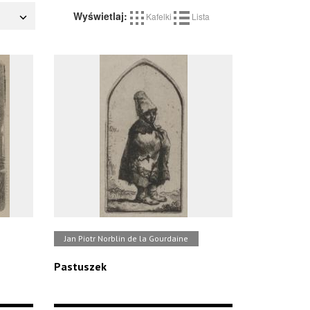
Wyświetlaj:
Kafelki
Lista
Jan Piotr Norblin de la Gourdaine
Pastuszek