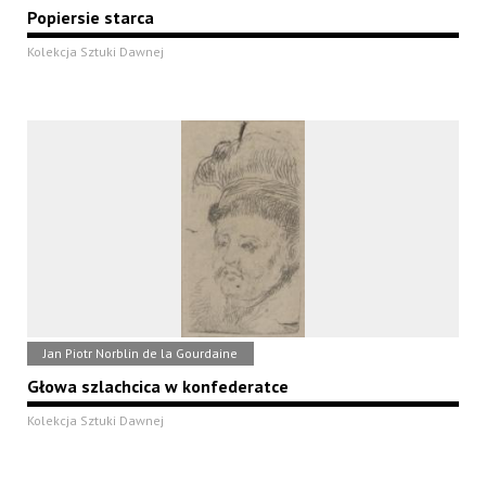
Popiersie starca
Kolekcja Sztuki Dawnej
Jan Piotr Norblin de la Gourdaine
Głowa szlachcica w konfederatce
Kolekcja Sztuki Dawnej