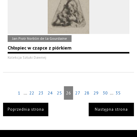
Jan Piotr Norblin de la Gourdaine
Chłopiec w czapce z piórkiem
Kolekcja Sztuki Dawnej
...
...
1
22
23
24
25
26
27
28
29
30
35
Poprzednia strona
Następna strona