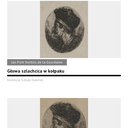
Jan Piotr Norblin de la Gourdaine
Głowa szlachcica w kołpaku
Kolekcja Sztuki Dawnej