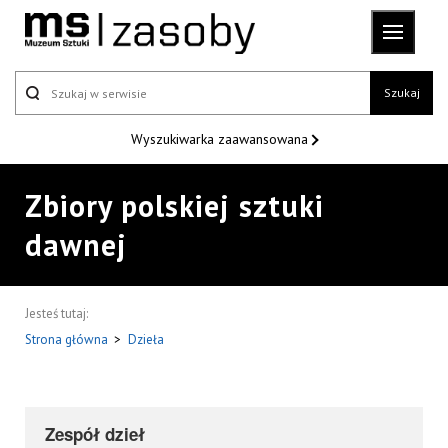
Szukaj
Wyszukiwarka
zaawansowana
Zbiory polskiej sztuki
dawnej
Jesteś tutaj:
Strona główna
>
Dzieła
Zespół dzieł