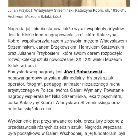
Julian Przyboś, Władysław Strzemiński, Katarzyna Kobro, ok. 1930-31.
Archiwum Muzeum Sztuki, Łódź
Nagroda jej imienia stanowi także wyraz wspólnoty artystów.
Jest to bliskie ideom ugrupowania „a.r”, które Katarzyna
Kobro współtworzyła razem ze swoim mężem Władysławem
Strzemińskim, Janem Brzękowskim, Henrykiem Stażewskim
oraz Julianem Przybosiem i które swoim darem rozpoczęło
rozwój kolekcji sztuki nowoczesnej XX i XXI wieku Muzeum
Sztuki w Łodzi.
Pomysłodawcą nagrody jest
Józef Robakowski
–
neoawangardowy artysta multimedialny, historyk sztuki,
operator, fotograf, pedagog, animator niezależnego ruchu
artystycznego w Polsce, twórca Galerii Wymiany. Powstanie
nagrody wspierała też Nika Strzemińska, lekarz psychiatrii,
córka Katarzyny Kobro i Władysława Strzemińskiego oraz
autorka książek o nich.
Wyróżnienie jest przyznawane co roku przez jury złożone z
przedstawicieli różnych dziedzin sztuki. Nagroda wręczana
była początkowo w Galerii Wschodniej, a jej fundatorami byli