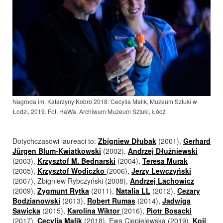
Nagroda im. Katarzyny Kobro 2018: Cecylia Malik, Muzeum Sztuki w
Łodzi, 2019. Fot. HaWa. Archiwum Muzeum Sztuki, Łódź
Dotychczasowi laureaci to:
Zbigniew Dłubak
(2001),
Gerhard
Jürgen Blum-Kwiatkowski
(2002),
Andrzej Dłużniewski
(2003),
Krzysztof M. Bednarski
(2004),
Teresa Murak
(2005),
Krzysztof Wodiczko
(2006),
Jerzy Lewczyński
(2007), Zbigniew Rybczyński (2008),
Andrzej Lachowicz
(2009),
Zygmunt Rytka
(2011),
Natalia LL
(2012),
Cezary
Bodzianowski
(2013),
Robert Rumas
(2014),
Jadwiga
Sawicka
(2015),
Karolina Wiktor
(2016),
Piotr Bosacki
(2017),
Cecylia Malik
(2018), Ewa Ciepielewska (2019),
Koji