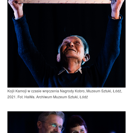
Kojii Kamoji w czasie wręczenia Nagrody Kobro, Muzeum Sztuki, Łódź,
2021. Fot. HaWa. Archiwum Muzeum Sztuki, Łódź