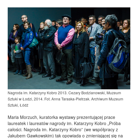
Nagroda im. Katarzyny Kobro 2013. Cezary Bodzianowski, Muzeum
Sztuki w Łodzi, 2014.
Fot. Anna Taraska-Pietrzak. Archiwum Muzeum
Sztuki, Łódź
Maria Morzuch, kuratorka wystawy prezentującej prace
laureatek i laureatów nagrody im. Katarzyny Kobro „Próba
całości. Nagroda im. Katarzyny Kobro” (we współpracy z
Jakubem Gawkowskim) tak opowiada o zmieniającej się na