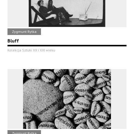
Zygmunt Rytka
Bluff
Kolekcja Sztuki XX i XXI wieku
Zygmunt Rytka