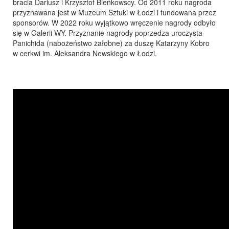
bracia Dariusz i Krzysztof Bieńkowscy. Od 2011 roku nagroda
przyznawana jest w Muzeum Sztuki w Łodzi i fundowana przez
sponsorów. W 2022 roku wyjątkowo wręczenie nagrody odbyło
się w Galerii WY. Przyznanie nagrody poprzedza uroczysta
Panichida (nabożeństwo żałobne) za duszę Katarzyny Kobro
w cerkwi im. Aleksandra Newskiego w Łodzi.