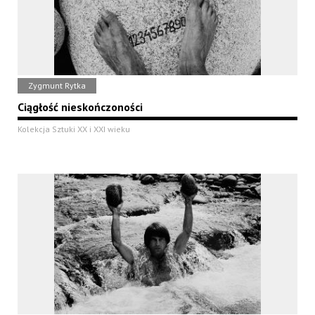
Zygmunt Rytka
Ciągłość nieskończoności
Kolekcja Sztuki XX i XXI wieku