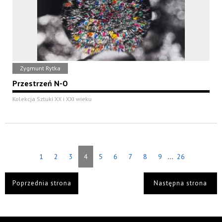
Zygmunt Rytka
Przestrzeń N-O
Kolekcja Sztuki XX i XXI wieku
...
1
2
3
4
5
6
7
8
9
26
Poprzednia strona
Następna strona