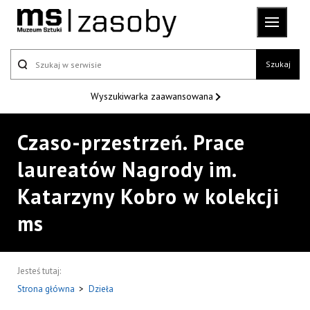
Szukaj
Wyszukiwarka
zaawansowana
Czaso-przestrzeń. Prace
laureatów Nagrody im.
Katarzyny Kobro w kolekcji
ms
Jesteś tutaj:
Strona główna
>
Dzieła