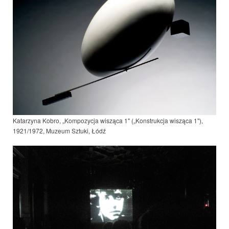
Katarzyna Kobro, „Kompozycja wisząca 1" („Konstrukcja wisząca 1"),
1921/19
72
, Muzeum Sztuki, Łódź