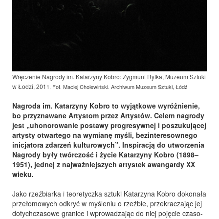
Wręczenie Nagrody im. Katarzyny Kobro: Zygmunt Rytka, Muzeum Sztuki
w Łodzi, 201
1
. Fot. Maciej Cholewiński. Archiwum Muzeum Sztuki, Łódź
Nagroda im. Katarzyny Kobro to wyjątkowe wyróżnienie,
bo przyznawane Artystom przez Artystów. Celem nagrody
jest „uhonorowanie postawy progresywnej i poszukującej
artysty otwartego na wymianę myśli, bezinteresownego
inicjatora zdarzeń kulturowych”. Inspiracją do utworzenia
Nagrody były twórczość i życie Katarzyny Kobro (1898–
1951), jednej z najważniejszych artystek awangardy XX
wieku.
Jako rzeźbiarka i teoretyczka sztuki Katarzyna Kobro dokonała
przełomowych odkryć w myśleniu o rzeźbie, przekraczając jej
dotychczasowe granice i wprowadzając do niej pojęcie czaso-