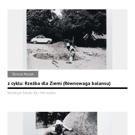
Teresa Murak
z cyklu: Rzeźba dla Ziemi (Równowaga balansu)
Kolekcja Sztuki XX i XXI wieku