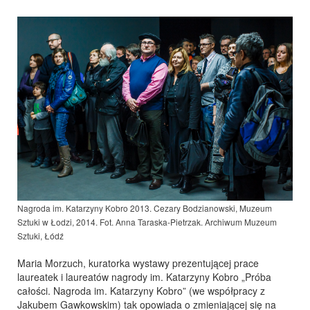
Nagroda im. Katarzyny Kobro 2013. Cezary Bodzianowski, Muzeum
Sztuki w Łodzi, 2014.
Fot. Anna Taraska-Pietrzak. Archiwum Muzeum
Sztuki, Łódź
Maria Morzuch, kuratorka wystawy prezentującej prace
laureatek i laureatów nagrody im. Katarzyny Kobro „Próba
całości. Nagroda im. Katarzyny Kobro” (we współpracy z
Jakubem Gawkowskim) tak opowiada o zmieniającej się na