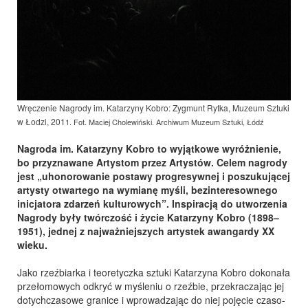
Wręczenie Nagrody im. Katarzyny Kobro: Zygmunt Rytka, Muzeum Sztuki
w Łodzi, 201
1
. Fot. Maciej Cholewiński. Archiwum Muzeum Sztuki, Łódź
Nagroda im. Katarzyny Kobro to wyjątkowe wyróżnienie,
bo przyznawane Artystom przez Artystów. Celem nagrody
jest „uhonorowanie postawy progresywnej i poszukującej
artysty otwartego na wymianę myśli, bezinteresownego
inicjatora zdarzeń kulturowych”. Inspiracją do utworzenia
Nagrody były twórczość i życie Katarzyny Kobro (1898–
1951), jednej z najważniejszych artystek awangardy XX
wieku.
Jako rzeźbiarka i teoretyczka sztuki Katarzyna Kobro dokonała
przełomowych odkryć w myśleniu o rzeźbie, przekraczając jej
dotychczasowe granice i wprowadzając do niej pojęcie czaso-