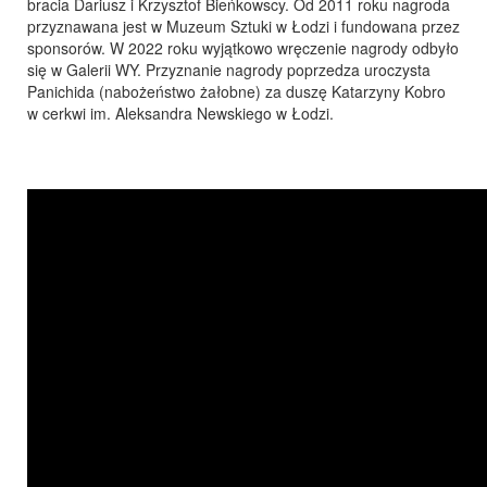
bracia Dariusz i Krzysztof Bieńkowscy. Od 2011 roku nagroda
przyznawana jest w Muzeum Sztuki w Łodzi i fundowana przez
sponsorów. W 2022 roku wyjątkowo wręczenie nagrody odbyło
się w Galerii WY. Przyznanie nagrody poprzedza uroczysta
Panichida (nabożeństwo żałobne) za duszę Katarzyny Kobro
w cerkwi im. Aleksandra Newskiego w Łodzi.