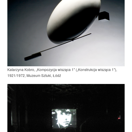
Katarzyna Kobro, „Kompozycja wisząca 1" („Konstrukcja wisząca 1"),
1921/19
72
, Muzeum Sztuki, Łódź