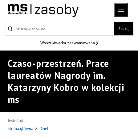
Szukaj
Wyszukiwarka
zaawansowana
Czaso-przestrzeń. Prace
laureatów Nagrody im.
Katarzyny Kobro w kolekcji
ms
Jesteś tutaj:
Strona główna
>
Dzieła