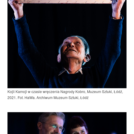
Kojii Kamoji w czasie wręczenia Nagrody Kobro, Muzeum Sztuki, Łódź,
2021. Fot. HaWa. Archiwum Muzeum Sztuki, Łódź