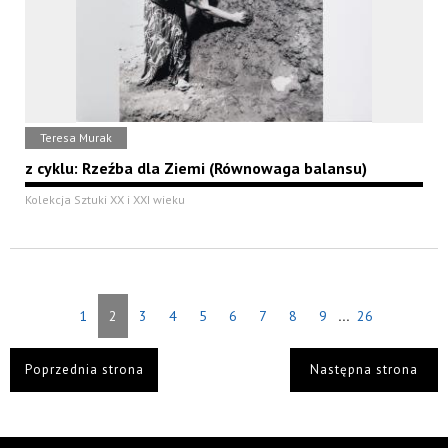
Teresa Murak
z cyklu: Rzeźba dla Ziemi (Równowaga balansu)
Kolekcja Sztuki XX i XXI wieku
...
1
2
3
4
5
6
7
8
9
26
Poprzednia strona
Następna strona