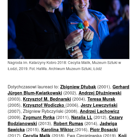
Nagroda im. Katarzyny Kobro 2018: Cecylia Malik, Muzeum Sztuki w
Łodzi, 2019. Fot. HaWa. Archiwum Muzeum Sztuki, Łódź
Dotychczasowi laureaci to:
Zbigniew Dłubak
(2001),
Gerhard
Jürgen Blum-Kwiatkowski
(2002),
Andrzej Dłużniewski
(2003),
Krzysztof M. Bednarski
(2004),
Teresa Murak
(2005),
Krzysztof Wodiczko
(2006),
Jerzy Lewczyński
(2007), Zbigniew Rybczyński (2008),
Andrzej Lachowicz
(2009),
Zygmunt Rytka
(2011),
Natalia LL
(2012),
Cezary
Bodzianowski
(2013),
Robert Rumas
(2014),
Jadwiga
Sawicka
(2015),
Karolina Wiktor
(2016),
Piotr Bosacki
(2017),
Cecylia Malik
(2018), Ewa Ciepielewska (2019),
Koji