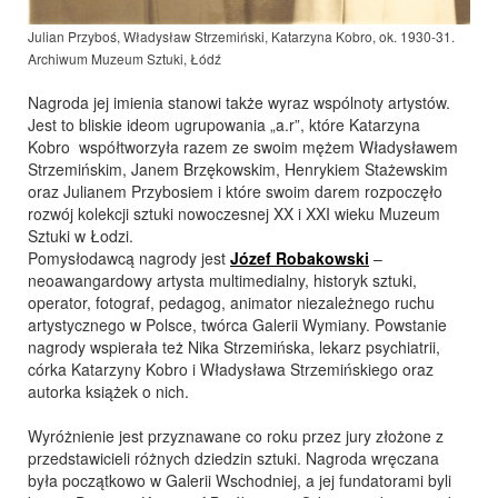
Julian Przyboś, Władysław Strzemiński, Katarzyna Kobro, ok. 1930-31.
Archiwum Muzeum Sztuki, Łódź
Nagroda jej imienia stanowi także wyraz wspólnoty artystów.
Jest to bliskie ideom ugrupowania „a.r”, które Katarzyna
Kobro współtworzyła razem ze swoim mężem Władysławem
Strzemińskim, Janem Brzękowskim, Henrykiem Stażewskim
oraz Julianem Przybosiem i które swoim darem rozpoczęło
rozwój kolekcji sztuki nowoczesnej XX i XXI wieku Muzeum
Sztuki w Łodzi.
Pomysłodawcą nagrody jest
Józef Robakowski
–
neoawangardowy artysta multimedialny, historyk sztuki,
operator, fotograf, pedagog, animator niezależnego ruchu
artystycznego w Polsce, twórca Galerii Wymiany. Powstanie
nagrody wspierała też Nika Strzemińska, lekarz psychiatrii,
córka Katarzyny Kobro i Władysława Strzemińskiego oraz
autorka książek o nich.
Wyróżnienie jest przyznawane co roku przez jury złożone z
przedstawicieli różnych dziedzin sztuki. Nagroda wręczana
była początkowo w Galerii Wschodniej, a jej fundatorami byli