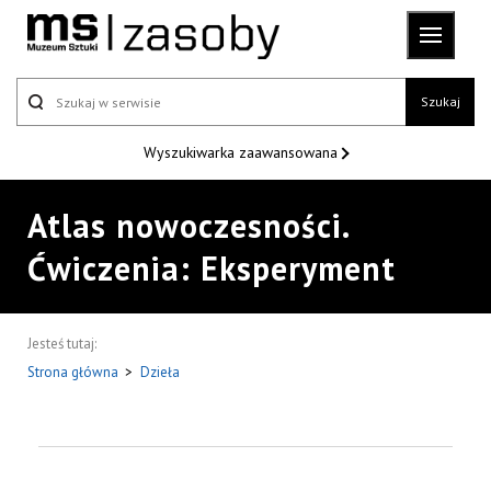
Szukaj
Wyszukiwarka
zaawansowana
Atlas nowoczesności.
Ćwiczenia: Eksperyment
Jesteś tutaj:
Strona główna
>
Dzieła