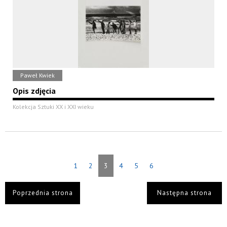
Paweł Kwiek
Opis zdjęcia
Kolekcja Sztuki XX i XXI wieku
1
2
3
4
5
6
Poprzednia strona
Następna strona