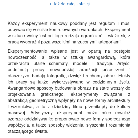
Idź do całej kolekcji
Każdy eksperyment naukowy poddany jest regułom i musi
odbywać się w ściśle kontrolowanych warunkach. Eksperyment
w sztuce wolny jest od tego rodzaju ograniczeń – wiąże się z
pracą wyobraźni poza wszelkimi narzuconymi kategoriami.
Eksperymentowanie wpisane jest w opartą na postępie
nowoczesność, a także w sztukę awangardową, która
przekracza utarte schematy, modele i tradycje. Artyści
podejmują próby nowatorskiej aranżacji przestrzeni i
płaszczyzn, badają fotografię, dźwięk i ruchomy obraz. Efekty
ich pracy są także wykorzystywane w codziennym życiu.
Awangardowe sposoby budowania obrazu na stałe weszły do
projektowania graficznego, eksperymenty związane z
abstrakcją geometryczną wpłynęły na nowe formy architektury
i wzornictwa, a te z dziedziny filmu przeniknęły do kultury
masowej. Artystyczny eksperyment może mieć również
szersze oddziaływanie: proponować nowe formy społecznego
współżycia, a także sposoby widzenia, słyszenia i rozumienia
otaczającego świata.