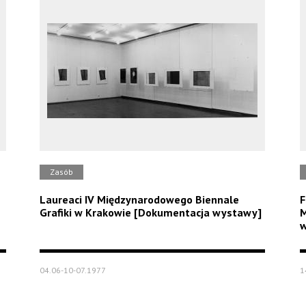
Zasób
Laureaci IV Międzynarodowego Biennale
F
Grafiki w Krakowie [Dokumentacja wystawy]
M
w
04.06-10-07.1977
1