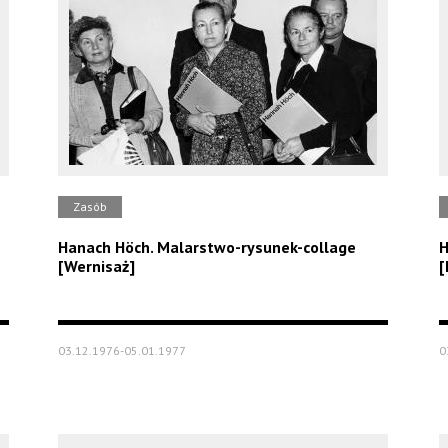
Zasób
Hanach Höch. Malarstwo-rysunek-collage
H
[Wernisaż]
[
03.12.1976-05.01.1977
0