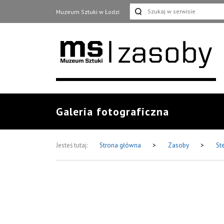
Muzeum Sztuki w Łodzi
Galeria fotograficzna
Jesteś tutaj:
Strona główna
>
Zasoby
>
St