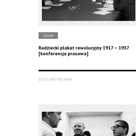
Zasób
Radziecki plakat rewolucyjny 1917 – 1937
[konferencja prasowa]
27.12.1967-01.1968