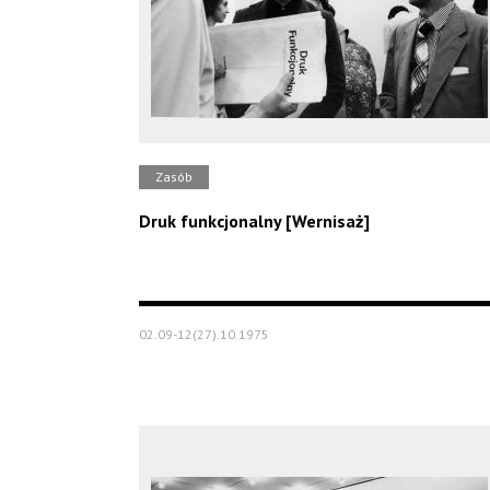
Zasób
Druk funkcjonalny [Wernisaż]
02.09-12(27).10.1975