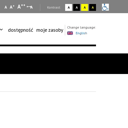
++
A
+
A
A
A
:
Kontrast:
A
A
A
A
Change language:
dostępność
moje zasoby
English