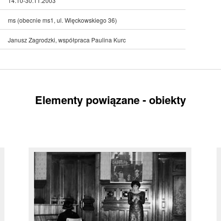
14.10-30.11.2003
ms (obecnie ms1, ul. Więckowskiego 36)
Janusz Zagrodzki, współpraca Paulina Kurc
Elementy powiązane - obiekty