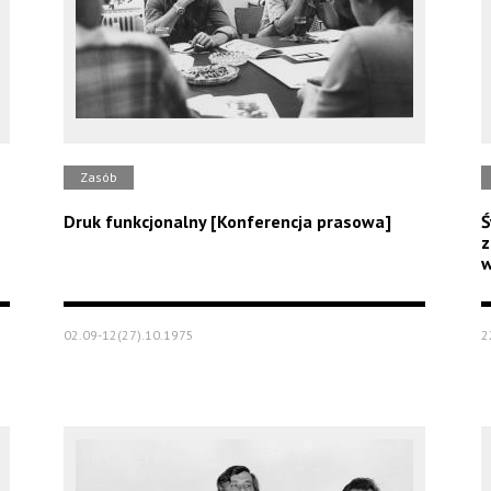
Zasób
Druk funkcjonalny [Konferencja prasowa]
Ś
z
w
02.09-12(27).10.1975
2