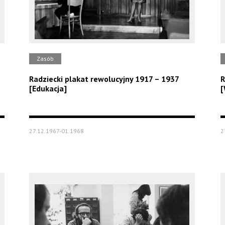
Zasób
Radziecki plakat rewolucyjny 1917 – 1937
R
[Edukacja]
[
27.12.1967-01.1968
2