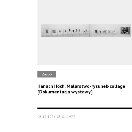
Zasób
Hanach Höch. Malarstwo-rysunek-collage
[Dokumentacja wystawy]
03.12.1976-05.01.1977