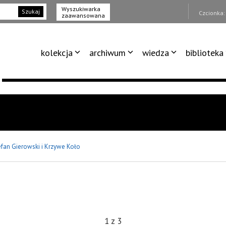
Wyszukiwarka
Szukaj
Czcionka
zaawansowana
kolekcja
archiwum
wiedza
biblioteka
efan Gierowski i Krzywe Koło
1
z
3