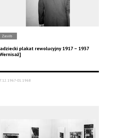
Zasób
adziecki plakat rewolucyjny 1917 – 1937
Wernisaż]
7.12.1967-01.1968