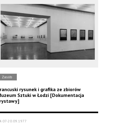
Zasób
rancuski rysunek i grafika ze zbiorów
uzeum Sztuki w Łodzi [Dokumentacja
ystawy]
4.07-20.09.1977