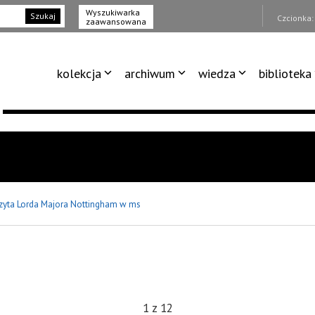
Wyszukiwarka
Szukaj
Czcionka
zaawansowana
kolekcja
archiwum
wiedza
biblioteka
zyta Lorda Majora Nottingham w ms
1
z
12