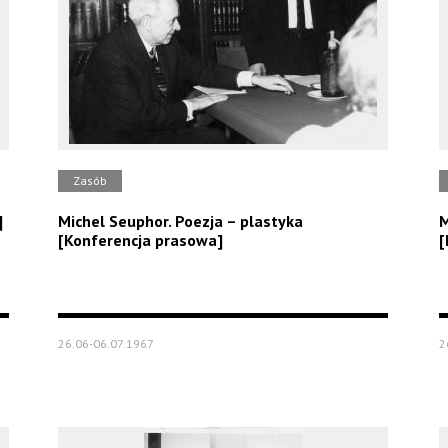
Zasób
]
Michel Seuphor. Poezja – plastyka
M
[Konferencja prasowa]
[
26.06-06.07.1967
2