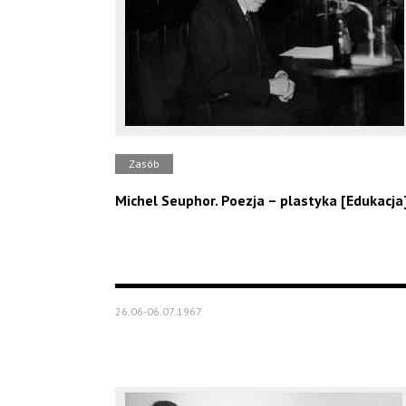
Zasób
Michel Seuphor. Poezja – plastyka [Edukacja
26.06-06.07.1967