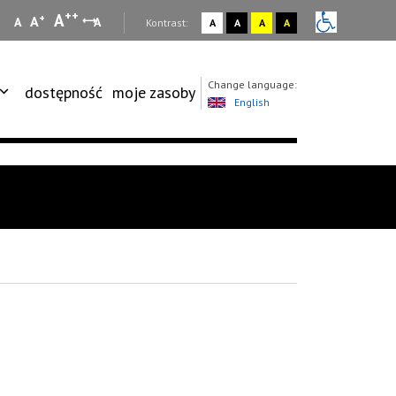
++
A
+
A
A
A
:
Kontrast:
A
A
A
A
Change language:
dostępność
moje zasoby
English