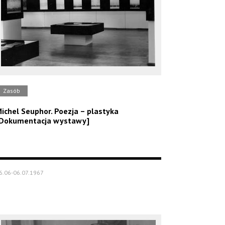
Zasób
ichel Seuphor. Poezja – plastyka
Dokumentacja wystawy]
6.06-06.07.1967