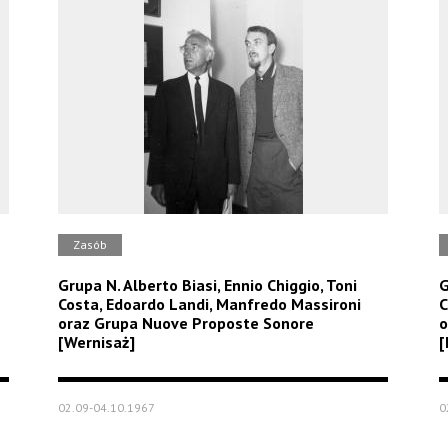
Zasób
Grupa N. Alberto Biasi, Ennio Chiggio, Toni
G
Costa, Edoardo Landi, Manfredo Massironi
C
oraz Grupa Nuove Proposte Sonore
o
[Wernisaż]
[
02.09-04.10.1967
0