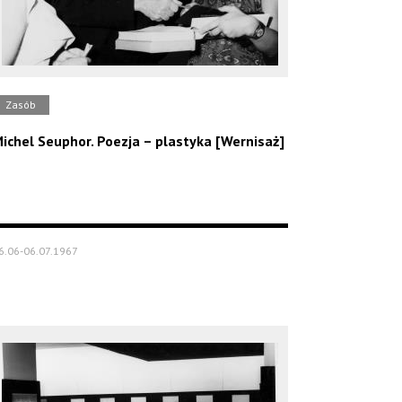
Zasób
ichel Seuphor. Poezja – plastyka [Wernisaż]
6.06-06.07.1967