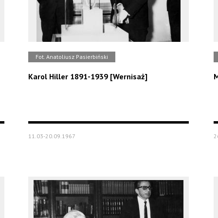
Fot. Anatoliusz Pasierbiński
Karol Hiller 1891-1939 [Wernisaż]
M
11.03-20.09.1967
2