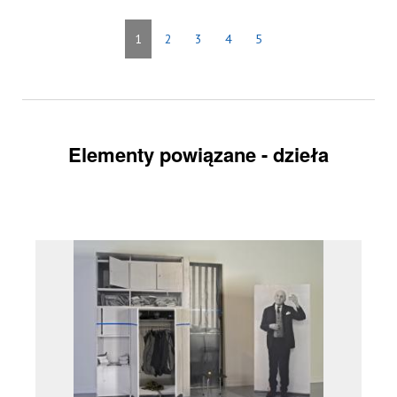
1
2
3
4
5
Elementy powiązane - dzieła