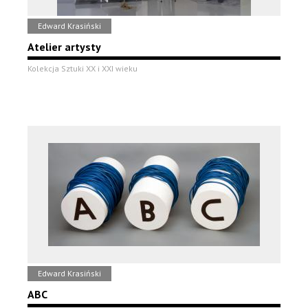
Edward Krasiński
Atelier artysty
Kolekcja Sztuki XX i XXI wieku
Edward Krasiński
ABC