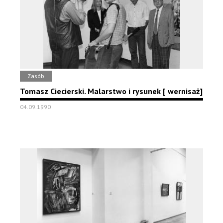
Zasób
Tomasz Ciecierski. Malarstwo i rysunek [ wernisaż]
04.09.1990