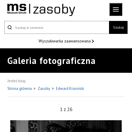
Szukaj
Wyszukiwarka
zaawansowana
Galeria fotograficzna
Jesteś tutaj:
Strona główna
>
Zasoby
>
Edward Krasiński
1
z
26