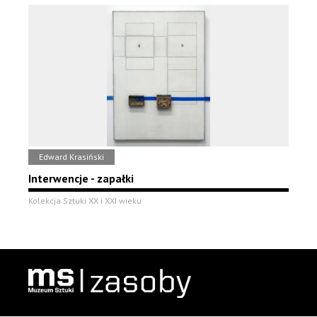
Edward Krasiński
Interwencje - zapałki
Kolekcja Sztuki XX i XXI wieku