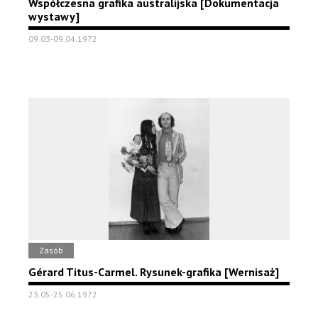
Współczesna grafika australijska [Dokumentacja
wystawy]
09.03-09.04.1972
Zasób
Gérard Titus-Carmel. Rysunek-grafika [Wernisaż]
23.05-25.06.1972