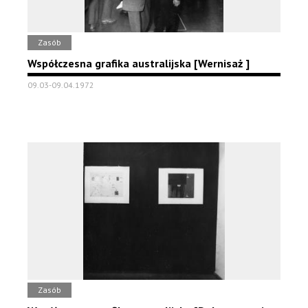
Zasób
Współczesna grafika australijska [Wernisaż ]
09.03-09.04.1972
Zasób