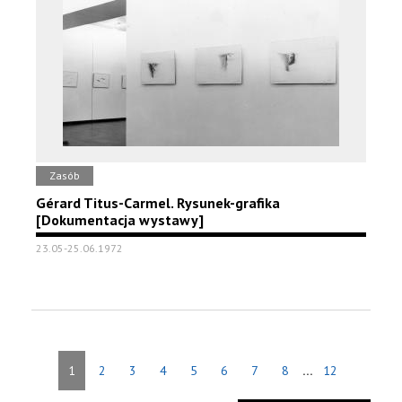
Zasób
Gérard Titus-Carmel. Rysunek-grafika
[Dokumentacja wystawy]
23.05-25.06.1972
...
1
2
3
4
5
6
7
8
12