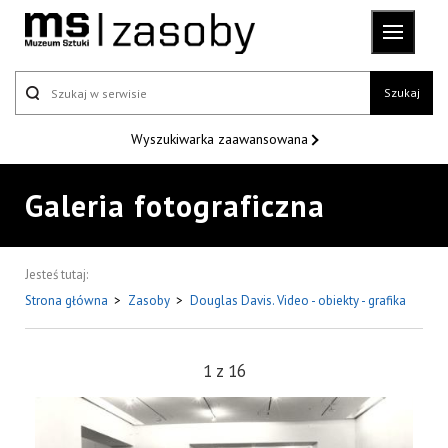
Szukaj
Wyszukiwarka
zaawansowana
Galeria fotograficzna
Jesteś tutaj:
Strona główna
>
Zasoby
>
Douglas Davis. Video - obiekty - grafika
1
z
16