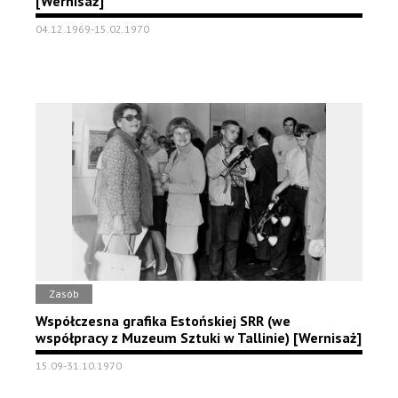
[Wernisaż]
04.12.1969-15.02.1970
Zasób
Współczesna grafika Estońskiej SRR (we
współpracy z Muzeum Sztuki w Tallinie) [Wernisaż]
15.09-31.10.1970