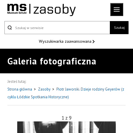
Szukaj
Wyszukiwarka
zaawansowana
Galeria fotograficzna
Jesteś tutaj:
Strona główna
>
Zasoby
>
Piotr Jaworski. Dzieje rodziny Geyerów (z
cyklu Łódzkie Spotkania Historyczne)
1
z
9