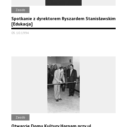
Zasób
Spotkanie z dyrektorem Ryszardem Stanisławskim
[Edukacja]
05.10.1994
Zasób
Otwarcie Domu Kultury Harnam przy ul.