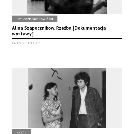
Fot. Zdzisław Sowiński
Alina Szapocznikow. Rzeźba [Dokumentacja
wystawy]
06.09-26.10.1975
Zasób