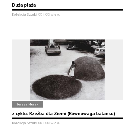
Duża plaża
Kolekcja Sztuki XX i XXI wieku
Teresa Murak
z cyklu: Rzeźba dla Ziemi (Równowaga balansu)
Kolekcja Sztuki XX i XXI wieku