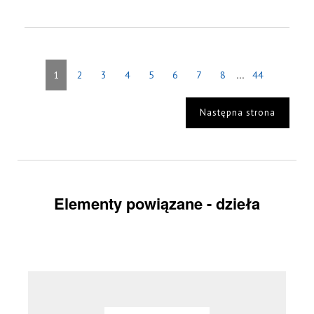
...
1
2
3
4
5
6
7
8
44
Następna strona
Elementy powiązane - dzieła