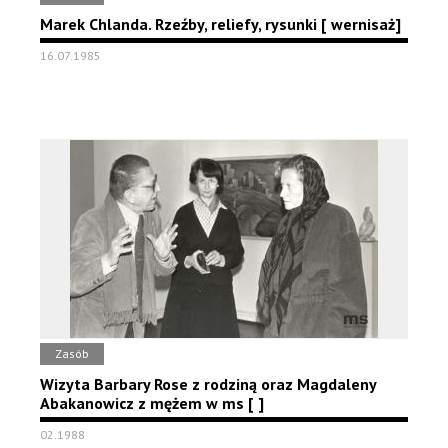
Marek Chlanda. Rzeźby, reliefy, rysunki [ wernisaż]
16.07.1985
Zasób
Wizyta Barbary Rose z rodziną oraz Magdaleny
Abakanowicz z mężem w ms [ ]
02.1988