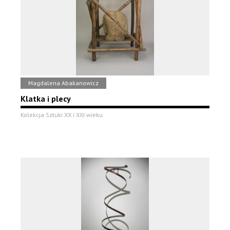
Magdalena Abakanowicz
Klatka i plecy
Kolekcja Sztuki XX i XXI wieku