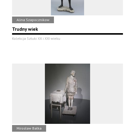
Alina Szapocznikow
Trudny wiek
Kolekcja Sztuki XX i XXI wieku
Mirosław Bałka