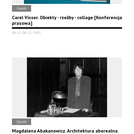
Zasób
Carel Visser. Obiekty - rzeźby - collage [Konferencja
prasowa]
06.11-06.12.1992
Zasób
Magdalena Abakanowicz. Architektura aborealna.