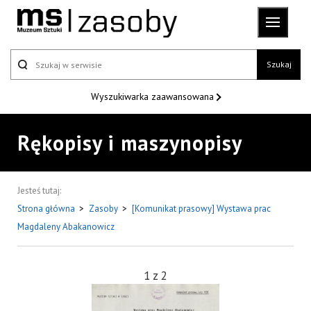
Szukaj
Wyszukiwarka
zaawansowana
Rękopisy i maszynopisy
Jesteś tutaj:
Strona główna
>
Zasoby
>
[Komunikat prasowy] Wystawa prac
Magdaleny Abakanowicz
1
z
2