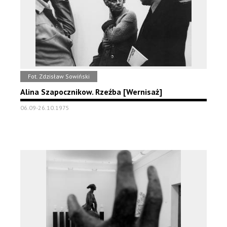
Fot. Zdzisław Sowiński
Alina Szapocznikow. Rzeźba [Wernisaż]
06.09-26.10.1975