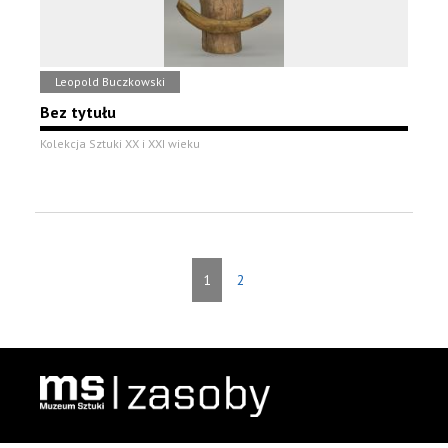
Leopold Buczkowski
Bez tytułu
Kolekcja Sztuki XX i XXI wieku
1
2