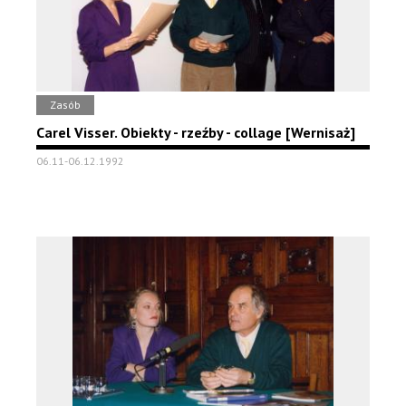
Zasób
Carel Visser. Obiekty - rzeźby - collage [Wernisaż]
06.11-06.12.1992