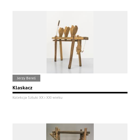
Jerzy Bereś
Klaskacz
Kolekcja Sztuki XX i XXI wieku