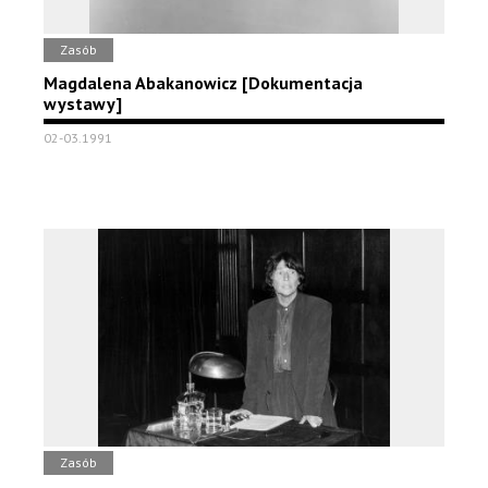
Zasób
Magdalena Abakanowicz [Dokumentacja
wystawy]
02-03.1991
Zasób