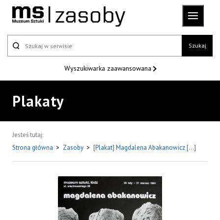
Szukaj
Wyszukiwarka
zaawansowana
Plakaty
Jesteś tutaj:
Strona główna
>
Zasoby
>
[Plakat] Magdalena Abakanowicz […]