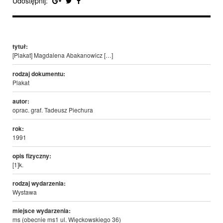
Udostępnij:
tytuł:
[Plakat] Magdalena Abakanowicz […]
rodzaj dokumentu:
Plakat
autor:
oprac. graf. Tadeusz Piechura
rok:
1991
opis fizyczny:
[1]k.
rodzaj wydarzenia:
Wystawa
miejsce wydarzenia:
ms (obecnie ms1 ul. Więckowskiego 36)