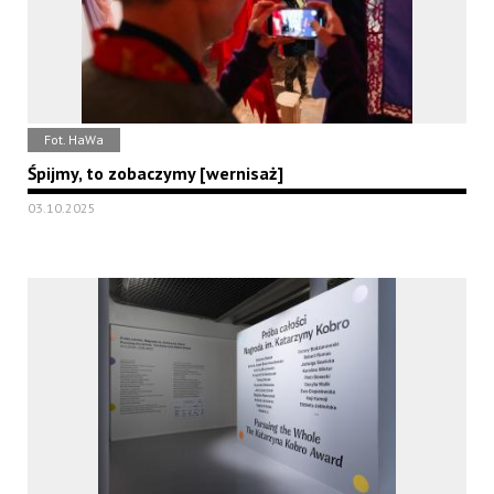
Fot. HaWa
Śpijmy, to zobaczymy [wernisaż]
03.10.2025