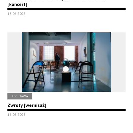
[koncert]
13.06.2025
Fot. HaWa
Zwroty [wernisaż]
16.05.2025