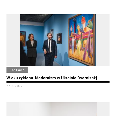
Fot. HaWa
W oku cyklonu. Modernizm w Ukrainie [wernisaż]
27.06.2025