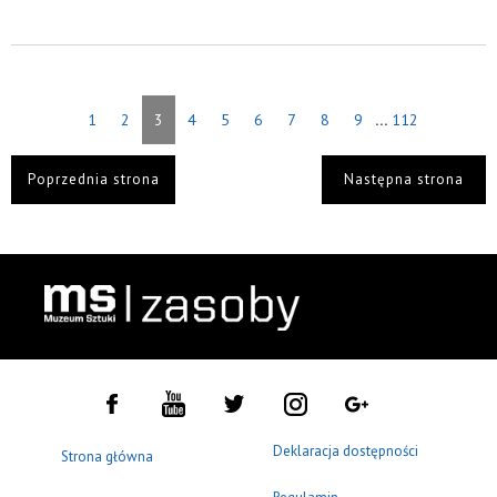
...
1
2
3
4
5
6
7
8
9
112
Poprzednia strona
Następna strona
Deklaracja dostępności
Strona główna