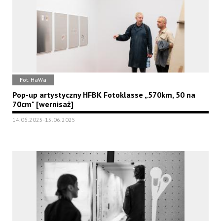
Fot. HaWa
Pop-up artystyczny HFBK Fotoklasse „570km, 50 na
70cm" [wernisaż]
14.06.2025-15.06.2025