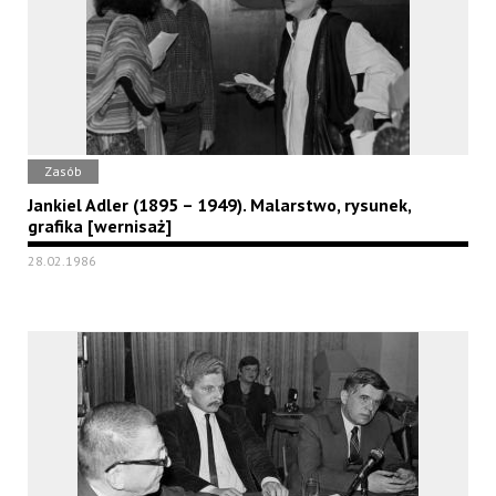
Zasób
Jankiel Adler (1895 – 1949). Malarstwo, rysunek,
grafika [wernisaż]
28.02.1986