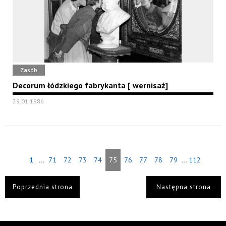
Zasób
Decorum łódzkiego fabrykanta [ wernisaż]
29.01.1986
...
...
1
71
72
73
74
75
76
77
78
79
112
Poprzednia strona
Następna strona