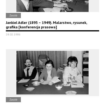
Zasób
Jankiel Adler (1895 – 1949). Malarstwo, rysunek,
grafika [konferencja prasowa]
28.02.1986
Zasób