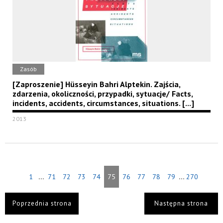
Zasób
[Zaproszenie] Hüsseyin Bahri Alptekin. Zajścia,
zdarzenia, okoliczności, przypadki, sytuacje/ Facts,
incidents, accidents, circumstances, situations. [...]
2013
...
...
1
71
72
73
74
75
76
77
78
79
270
Poprzednia strona
Następna strona