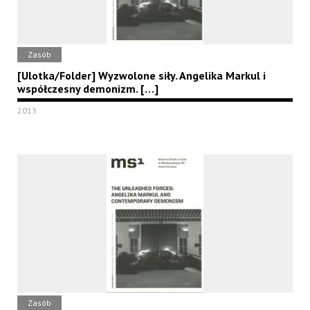
Zasób
[Ulotka/Folder] Wyzwolone siły. Angelika Markul i
współczesny demonizm. […]
2013
Zasób