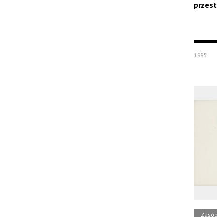
przest
1985
Zasó