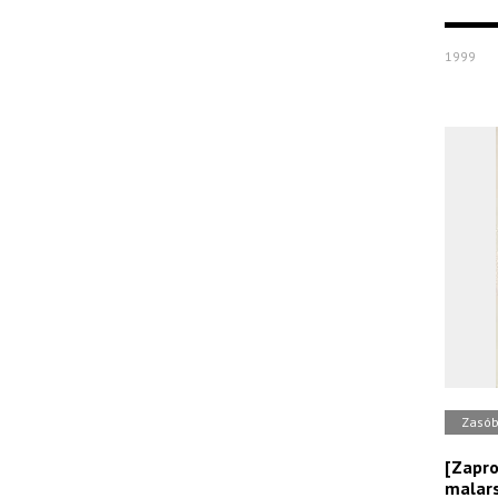
1999
Zasó
[Zapro
malars