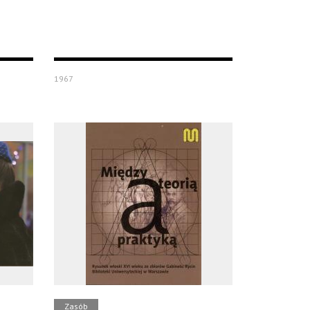
1967
Zasób