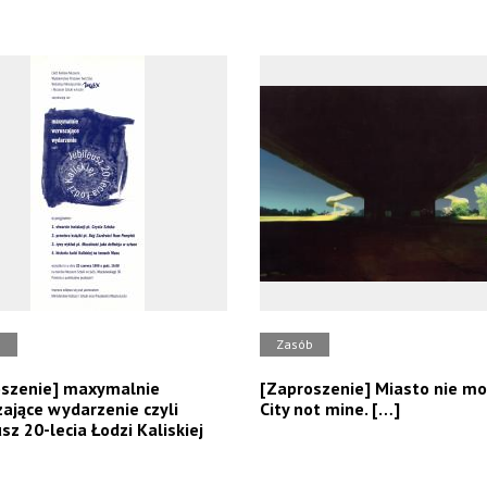
b
Zasób
oszenie] maxymalnie
[Zaproszenie] Miasto nie moj
ające wydarzenie czyli
City not mine. […]
sz 20-lecia Łodzi Kaliskiej