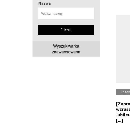
Nazwa
Filtruj
Wyszukiwarka
zaawansowana
Zasó
[Zapr
wzrusz
Jubileu
[...]