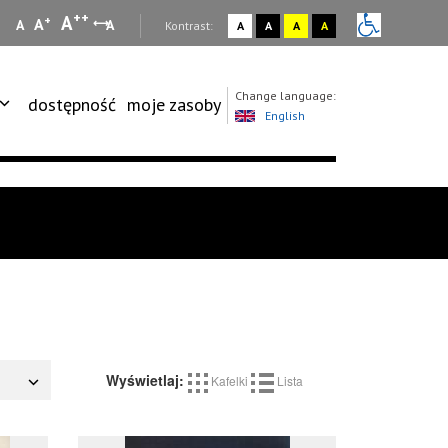
++
A
+
A
A
A
:
Kontrast:
A
A
A
A
Change language:
dostępność
moje zasoby
English
Wyświetlaj:
Kafelki
Lista