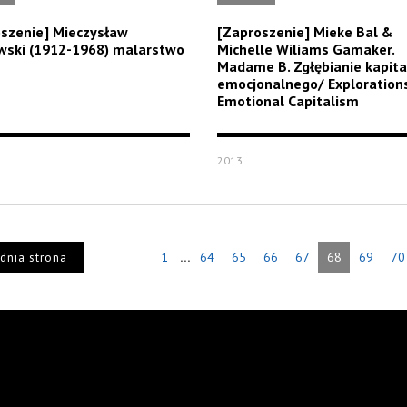
szenie] Mieczysław
[Zaproszenie] Mieke Bal &
wski (1912-1968) malarstwo
Michelle Wiliams Gamaker.
Madame B. Zgłębianie kapit
emocjonalnego/ Explorations
Emotional Capitalism
2013
...
1
64
65
66
67
68
69
70
dnia strona