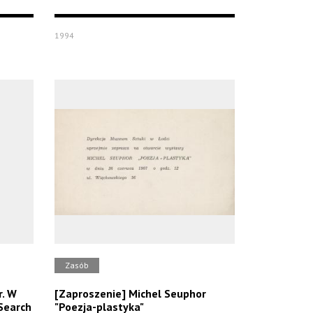
1994
Zasób
r. W
[Zaproszenie] Michel Seuphor
Search
"Poezja-plastyka"