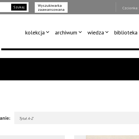
Wyszukiwarka
Szukaj
Czcionka
zaawansowana
kolekcja
archiwum
wiedza
biblioteka
anie:
Tytuł A-Z