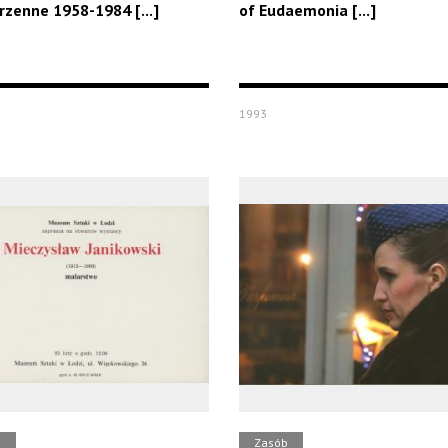
rzenne 1958-1984 [...]
of Eudaemonia [...]
1993
b
Zasób