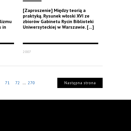
[Zaproszenie] Między teorią a
praktyką. Rysunek włoski XVI ze
alizmu
zbiorów Gabinetu Rycin Biblioteki
 in
Uniwersyteckiej w Warszawie. [...]
2007
...
71
72
270
Następna strona