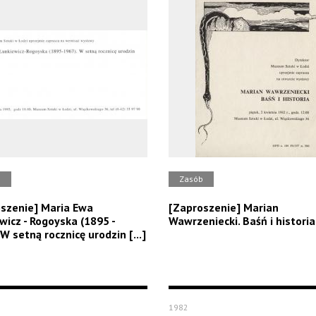
b
Zasób
szenie] Maria Ewa
[Zaproszenie] Marian
wicz - Rogoyska (1895 -
Wawrzeniecki. Baśń i historia 
W setną rocznicę urodzin [...]
1982