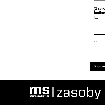
[Zapro
Janiko
[...]
1974
Poprze