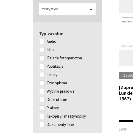
Wszystkie
Typ zasobu:
Audio
Film
Galeria fotograficzna
Publikacje
Teksty
Zasó
Czasopisma
[Zapro
Wycinki prasowe
Łunkie
1967). 
Druki ulotne
Plakaty
Rękopisy i maszynopisy
Dokumenty Inne
1995