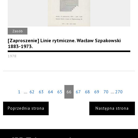
Zasób
[Zaproszenie] Linie rytmiczne. Wacław Szpakowski
1883-1973.
1978
...
...
1
62
63
64
65
66
67
68
69
70
270
Poprzednia strona
Następna strona