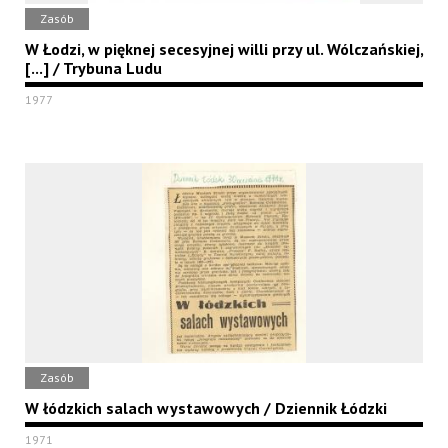
Zasób
W Łodzi, w pięknej secesyjnej willi przy ul. Wólczańskiej,
[...] / Trybuna Ludu
1977
Zasób
W łódzkich salach wystawowych / Dziennik Łódzki
1971