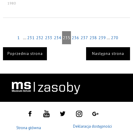
1980
...
...
1
231
232
233
234
235
236
237
238
239
270
Poprzednia strona
Następna strona
Deklaracja dostępności
Strona główna