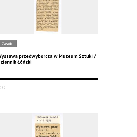
Zasób
ystawa przedwyborcza w Muzeum Sztuki /
ziennik Łódzki
952