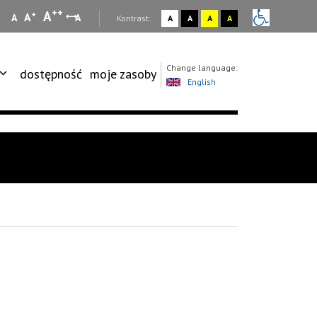
++
A
+
A
A
A
:
Kontrast:
A
A
A
A
Change language:
dostępność
moje zasoby
English