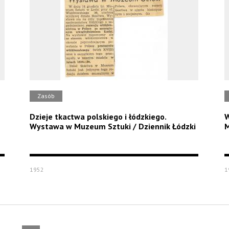
Zasób
Dzieje tkactwa polskiego i łódzkiego.
W
Wystawa w Muzeum Sztuki / Dziennik Łódzki
M
1952
1