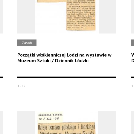
Zasób
Początki włókienniczej Łodzi na wystawie w
W
Muzeum Sztuki / Dziennik Łódzki
D
1952
1