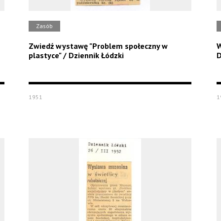
Zasób
Zwiedź wystawę "Problem społeczny w
W
plastyce" / Dziennik Łódzki
D
1951
1