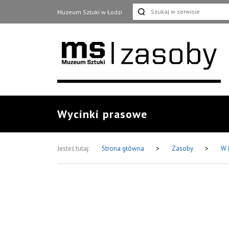
Muzeum Sztuki w Łodzi
Wycinki prasowe
Jesteś tutaj:
Strona główna
>
Zasoby
>
W 