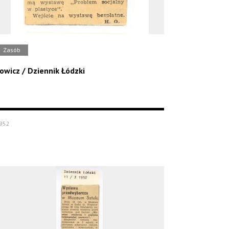
Zasób
owicz / Dziennik Łódzki
952