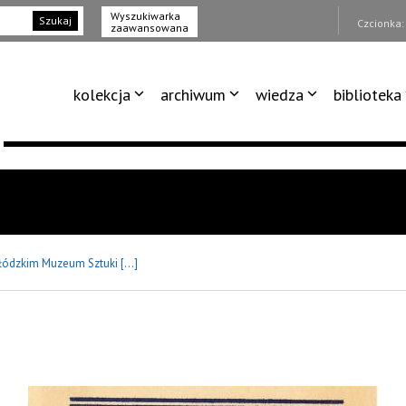
Wyszukiwarka
Szukaj
Czcionka
zaawansowana
kolekcja
archiwum
wiedza
biblioteka
łódzkim Muzeum Sztuki [...]