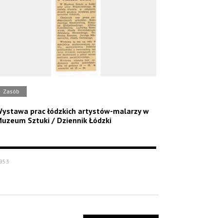
Zasób
ystawa prac łódzkich artystów-malarzy w
uzeum Sztuki / Dziennik Łódzki
953