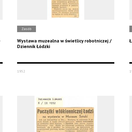
Zasób
ę
Wystawa muzealna w świetlicy robotniczej /
Ł
Dziennik Łódzki
1952
1