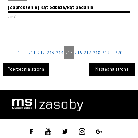
[Zaproszenie] Kąt odbicia/kąt padania
2016
...
...
1
211
212
213
214
215
216
217
218
219
270
Poprzednia strona
Następna strona