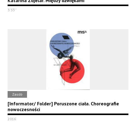
Katarina Zdjelar. Między dźwiękami
3'33''
Zasób
[Informator/ Folder] Poruszone ciała. Choreografie
nowoczesności
2016