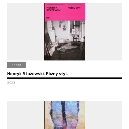
Zasób
Henryk Stażewski. Późny styl.
2023