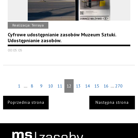
Realizacja: Terraya
Cyfrowe udostępnianie zasobów Muzeum Sztuki.
Udostępnianie zasobów.
00:05:05
...
...
1
8
9
10
11
12
13
14
15
16
270
Poprzednia strona
Następna strona