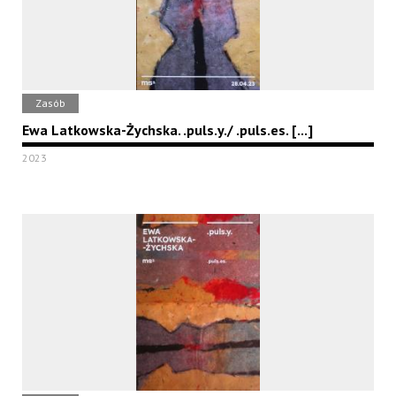
Zasób
Ewa Latkowska-Żychska. .puls.y./ .puls.es. [...]
2023