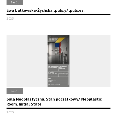
Zasób
Ewa Latkowska-Żychska. .puls.y/ .puls.es.
2023
Zasób
Sala Neoplastyczna. Stan początkowy/ Neoplastic
Room. Initial State.
2023