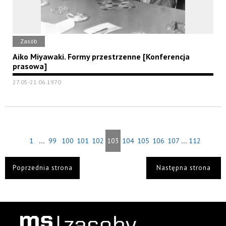
Zasób
Aiko Miyawaki. Formy przestrzenne [Konferencja
prasowa]
27.05-21.06.1970
...
...
1
99
100
101
102
103
104
105
106
107
112
Poprzednia strona
Następna strona