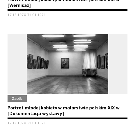
[Wernisaż]
17.12.1970-31.01.1971
Zasób
Portret młodej kobiety w malarstwie polskim XIX w.
[Dokumentacja wystawy]
17.12.1970-31.01.1971