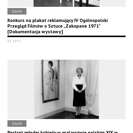
Zasób
Konkurs na plakat reklamujący IV Ogólnopolski
Przegląd Filmów o Sztuce „Zakopane 1971"
[Dokumentacja wystawy]
01.1971
Zasób
Portret młodej kobiety w malarstwie polskim XIX w.