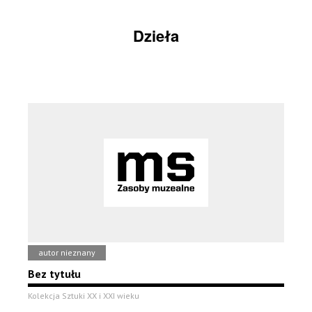
Dzieła
autor nieznany
Bez tytułu
Kolekcja Sztuki XX i XXI wieku