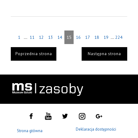
...
...
1
11
12
13
14
15
16
17
18
19
224
Poprzednia strona
Następna strona
Deklaracja dostępności
Strona główna