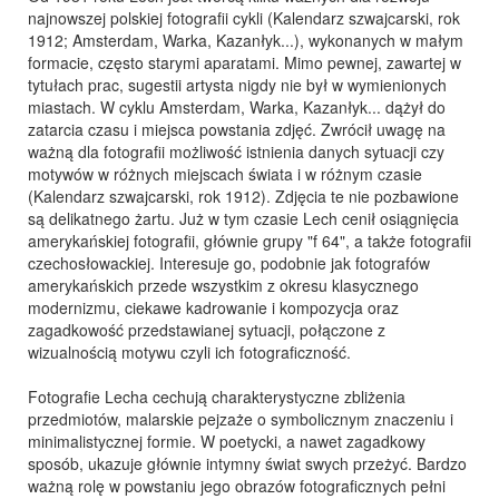
najnowszej polskiej fotografii cykli (Kalendarz szwajcarski, rok
1912; Amsterdam, Warka, Kazanłyk...), wykonanych w małym
formacie, często starymi aparatami. Mimo pewnej, zawartej w
tytułach prac, sugestii artysta nigdy nie był w wymienionych
miastach. W cyklu Amsterdam, Warka, Kazanłyk... dążył do
zatarcia czasu i miejsca powstania zdjęć. Zwrócił uwagę na
ważną dla fotografii możliwość istnienia danych sytuacji czy
motywów w różnych miejscach świata i w różnym czasie
(Kalendarz szwajcarski, rok 1912). Zdjęcia te nie pozbawione
są delikatnego żartu. Już w tym czasie Lech cenił osiągnięcia
amerykańskiej fotografii, głównie grupy "f 64", a także fotografii
czechosłowackiej. Interesuje go, podobnie jak fotografów
amerykańskich przede wszystkim z okresu klasycznego
modernizmu, ciekawe kadrowanie i kompozycja oraz
zagadkowość przedstawianej sytuacji, połączone z
wizualnością motywu czyli ich fotograficzność.
Fotografie Lecha cechują charakterystyczne zbliżenia
przedmiotów, malarskie pejzaże o symbolicznym znaczeniu i
minimalistycznej formie. W poetycki, a nawet zagadkowy
sposób, ukazuje głównie intymny świat swych przeżyć. Bardzo
ważną rolę w powstaniu jego obrazów fotograficznych pełni