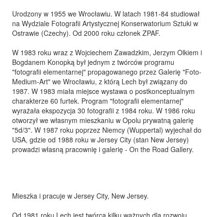
Urodzony w 1955 we Wrocławiu. W latach 1981-84 studiował
na Wydziale Fotografii Artystycznej Konserwatorium Sztuki w
Ostrawie (Czechy). Od 2000 roku członek ZPAF.
W 1983 roku wraz z Wojciechem Zawadzkim, Jerzym Olkiem i
Bogdanem Konopką był jednym z twórców programu
"fotografii elementarnej" propagowanego przez Galerię "Foto-
Medium-Art" we Wrocławiu, z którą Lech był związany do
1987. W 1983 miała miejsce wystawa o postkonceptualnym
charakterze 60 furtek. Program "fotografii elementarnej"
wyrażała ekspozycja 30 fotografii z 1984 roku. W 1986 roku
otworzył we własnym mieszkaniu w Opolu prywatną galerię
"5d/3". W 1987 roku poprzez Niemcy (Wuppertal) wyjechał do
USA, gdzie od 1988 roku w Jersey City (stan New Jersey)
prowadzi własną pracownię i galerię - On the Road Gallery.
Mieszka i pracuje w Jersey City, New Jersey.
Od 1981 roku Lech jest twórcą kilku ważnych dla rozwoju