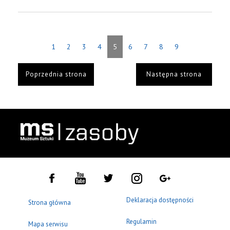
1
2
3
4
5
6
7
8
9
Poprzednia strona
Następna strona
Deklaracja dostępności
Strona główna
Regulamin
Mapa serwisu