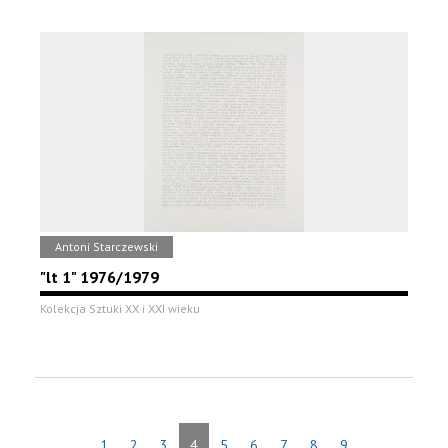
Antoni Starczewski
"lt 1" 1976/1979
Kolekcja Sztuki XX i XXI wieku
1
2
3
4
5
6
7
8
9