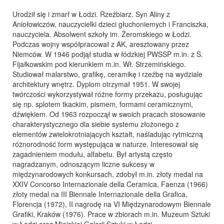
Urodził się i zmarł w Łodzi. Rzeźbiarz. Syn Aliny z
Aniołowiczów, nauczycielki dzieci głuchoniemych i Franciszka,
nauczyciela. Absolwent szkoły im. Żeromskiego w Łodzi.
Podczas wojny współpracował z AK, aresztowany przez
Niemców. W 1946 podjął studia w łódzkiej PWSSP m.in. z S.
Fijałkowskim pod kierunkiem m.in. Wł. Strzemińskiego.
Studiował malarstwo, grafikę, ceramikę i rzeźbę na wydziale
architektury wnętrz. Dyplom otrzymał 1951. W swojej
twórczości wykorzystywał różne formy przekazu, posługując
się np. splotem tkackim, pismem, formami ceramicznymi,
dźwiękiem. Od 1963 rozpoczął w swoich pracach stosowanie
charakterystycznego dla siebie systemu złożonego z
elementów zwielokrotniających kształt, naśladując rytmiczną
różnorodność form występująca w naturze. Interesował się
zagadnieniem modułu, alfabetu. Był artystą często
nagradzanym, odnoszącym liczne sukcesy w
międzynarodowych konkursach, zdobył m.in. złoty medal na
XXIV Concorso Internazionale della Ceramica, Faenza (1966)
złoty medal na III Biennale Internazionale della Grafica,
Florencja (1972), II nagrodę na VI Międzynarodowym Biennale
Grafiki, Kraków (1976). Prace w zbiorach m.in. Muzeum Sztuki