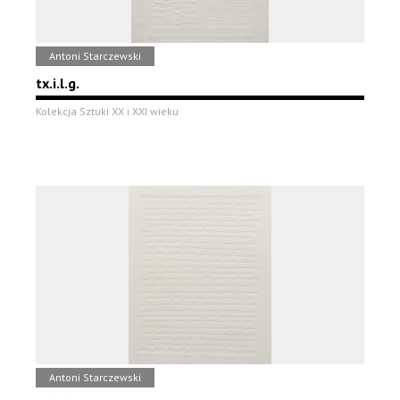
Antoni Starczewski
tx.i.l.g.
Kolekcja Sztuki XX i XXI wieku
Antoni Starczewski