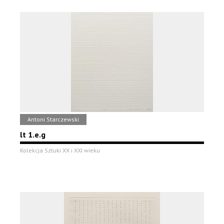
Antoni Starczewski
lt 1.e.g
Kolekcja Sztuki XX i XXI wieku