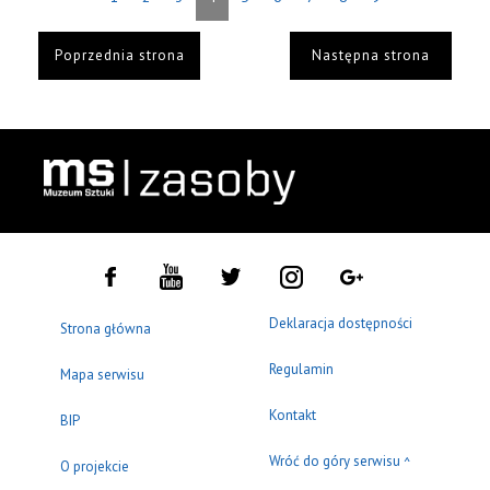
Poprzednia strona
Następna strona
Deklaracja dostępności
Strona główna
Regulamin
Mapa serwisu
Kontakt
BIP
Wróć do góry serwisu
^
O projekcie