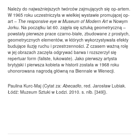
Należy do najważniejszych twórców zajmujących się op-artem.
W 1965 roku uczestniczyła w wielkiej wystawie promującej op-
art –
The responsive eye w Museum of Modern Art
w Nowym
Jorku. Na początku lat 60. zajęła się sztuką geometryczną –
powstały pierwsze prace czarno-białe, zbudowane z prostych,
geometrycznych elementów, w których wykorzystywała efekty
budujące iluzję ruchu i przestrzenności. Z czasem ważną rolę
w jej obrazach zaczęła odgrywać barwa i rozszerzył się
repertuar form (faliste, łukowate). Jako pierwszy artysta
brytyjski i pierwsza kobieta w historii została w 1968 roku
uhonorowana nagrodą główną na Biennale w Wenecji.
Paulina Kurc-Maj (Cytat za:
Abecadło
, red. Jarosław Lubiak.
Łódź: Muzeum Sztuki w Łodzi. 2010. s. nlb. [349]).