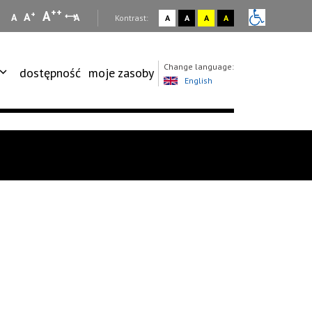
++
A
+
A
A
A
:
Kontrast:
A
A
A
A
Change language:
dostępność
moje zasoby
English