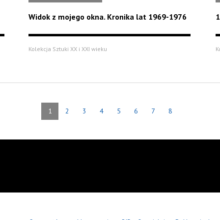
Widok z mojego okna. Kronika lat 1969-1976
1
Kolekcja Sztuki XX i XXI wieku
K
1
2
3
4
5
6
7
8