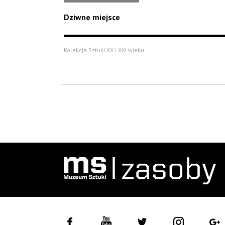
Dziwne miejsce
Kolekcja Sztuki XX i XXI wieku