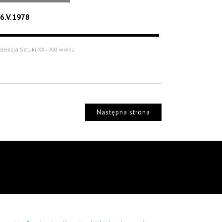
6.V.1978
olekcja Sztuki XX i XXI wieku
Następna strona