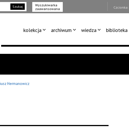
Wyszukiwarka
Szukaj
Czcionka
zaawansowana
kolekcja
archiwum
wiedza
biblioteka
iusz Hermanowicz