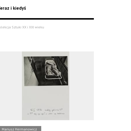
eraz i kiedyś
olekcja Sztuki XX i XXI wieku
Mariusz Hermanowicz