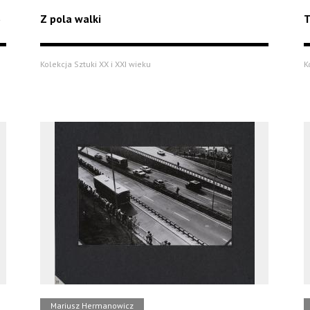
6
Z pola walki
T
Kolekcja Sztuki XX i XXI wieku
K
Mariusz Hermanowicz