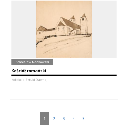
Stanisław Noakowski
Kościół romański
Kolekcja Sztuki Dawnej
1
2
3
4
5