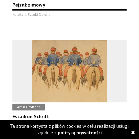
Pejzaż zimowy
Kolekcja Sztuki Dawnej
Artur Grottger
Escadron Schritt
Ta strona korzysta z plików cookies w celu realizacji usług i
Kolekcja Sztuki Dawnej
zgodnie z
polityką prywatności