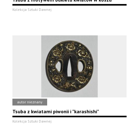
Kolekcja Sztuki Dawnej
autor nieznany
Tsuba z kwiatami piwonii i "karashishi"
Kolekcja Sztuki Dawnej