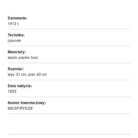
Datowanie:
1912 r.
Technika:
rysunek
Materiały:
sepia, papier, tusz
Rozmiar:
wys. 31 cm, szer. 40 cm
Data nabycia:
1933
Numer inwentarzowy:
MS/SP/RYS/28