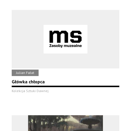
Julian Fałat
Główka chłopca
Kolekcja Sztuki Dawnej