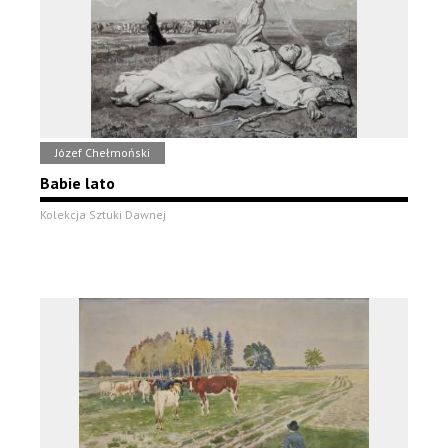
Józef Chełmoński
Babie lato
Kolekcja Sztuki Dawnej