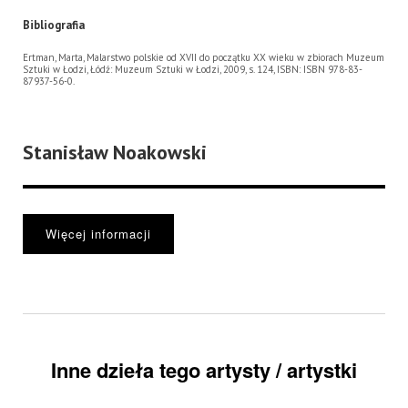
Bibliografia
Ertman, Marta, Malarstwo polskie od XVII do początku XX wieku w zbiorach Muzeum
Sztuki w Łodzi, Łódź: Muzeum Sztuki w Łodzi, 2009, s. 124, ISBN: ISBN 978-83-
87937-56-0.
Stanisław Noakowski
Więcej informacji
Inne dzieła tego artysty / artystki