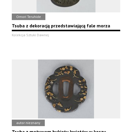
Omori Teruhide
Tsuba z dekoracją przedstawiającą fale morza
Kolekcja Sztuki Dawnej
autor nieznany
Tsuba z motywem bukietu kwiatów w koszu