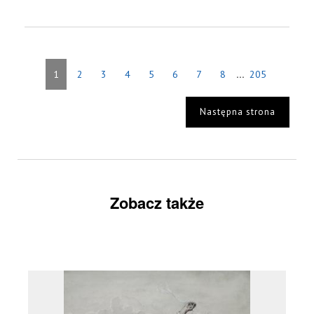
...
1
2
3
4
5
6
7
8
205
Następna strona
Zobacz także