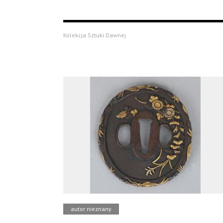
Kolekcja Sztuki Dawnej
autor nieznany