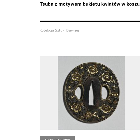
Tsuba z motywem bukietu kwiatów w koszu
Kolekcja Sztuki Dawnej
autor nieznany