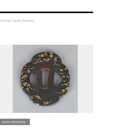
olekcja Sztuki Dawnej
autor nieznany