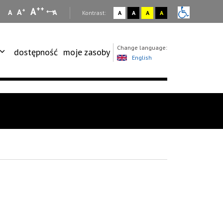
++
A
+
A
A
A
:
Kontrast:
A
A
A
A
Change language:
dostępność
moje zasoby
English