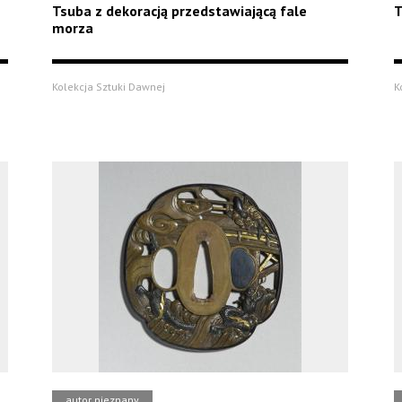
Tsuba z dekoracją przedstawiającą fale
T
morza
Kolekcja Sztuki Dawnej
K
autor nieznany