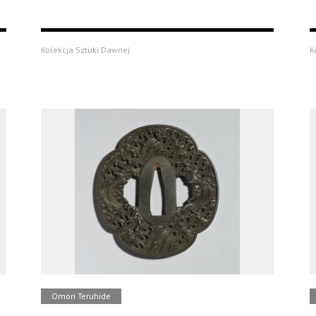
Kolekcja Sztuki Dawnej
K
Omori Teruhide