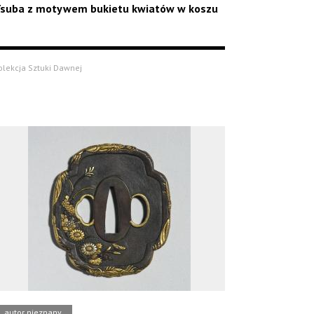
suba z motywem bukietu kwiatów w koszu
olekcja Sztuki Dawnej
autor nieznany