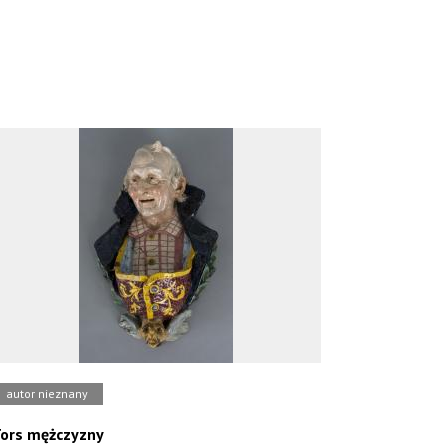
autor nieznany
ors mężczyzny