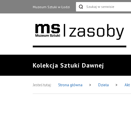
Muzeum Sztuki w Łodzi
Kolekcja Sztuki Dawnej
Jesteś tutaj:
Strona główna
>
Dzieła
>
Akt