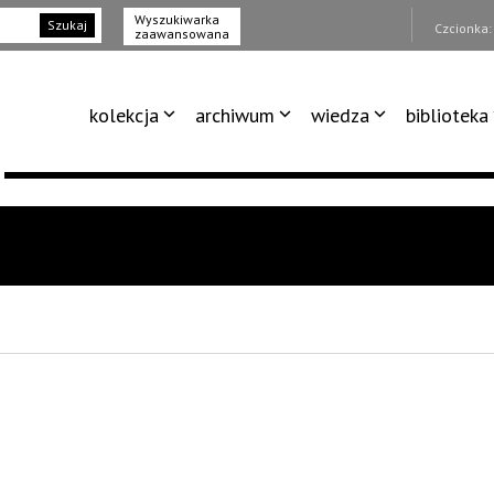
Wyszukiwarka
Szukaj
Czcionka
zaawansowana
kolekcja
archiwum
wiedza
biblioteka