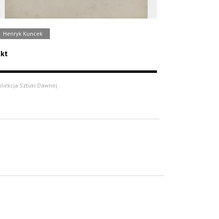
Henryk Kuncek
kt
olekcja Sztuki Dawnej