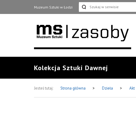
Muzeum Sztuki w Łodzi
Kolekcja Sztuki Dawnej
Jesteś tutaj:
Strona główna
>
Dzieła
>
Akt