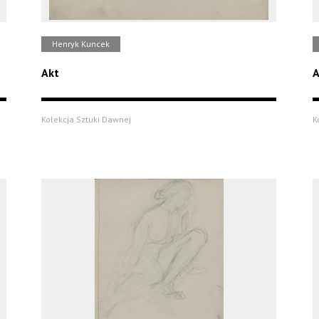
Henryk Kuncek
Akt
A
Kolekcja Sztuki Dawnej
K