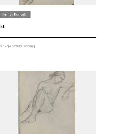
Henryk Kuncek
kt
olekcja Sztuki Dawnej