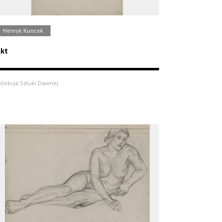
Henryk Kuncek
kt
olekcja Sztuki Dawnej