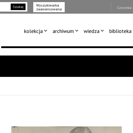
Wyszukiwarka
Szukaj
Czcionka
zaawansowana
kolekcja
archiwum
wiedza
biblioteka