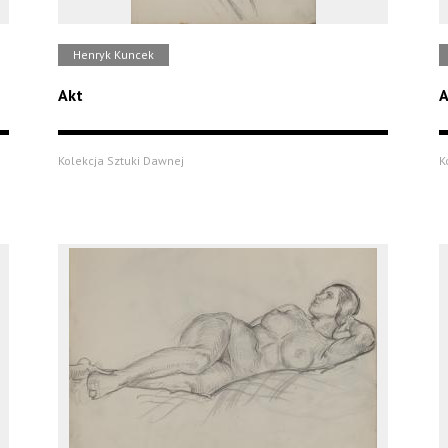
Henryk Kuncek
Akt
A
Kolekcja Sztuki Dawnej
K