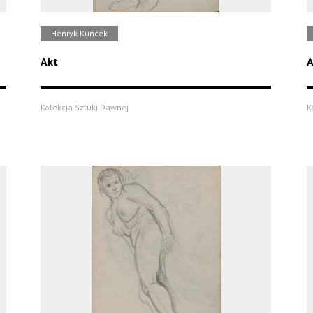
Henryk Kuncek
Akt
A
Kolekcja Sztuki Dawnej
K