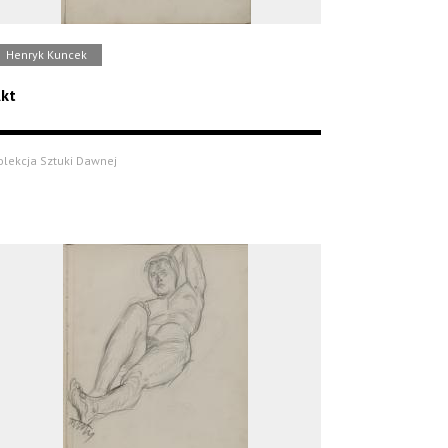
Henryk Kuncek
kt
olekcja Sztuki Dawnej