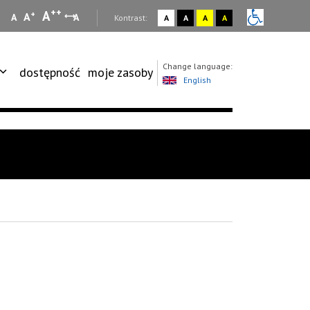
++
A
+
A
A
A
:
Kontrast:
A
A
A
A
Change language:
dostępność
moje zasoby
English