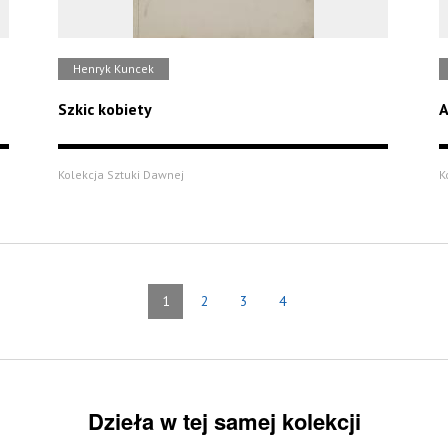
Henryk Kuncek
Szkic kobiety
A
Kolekcja Sztuki Dawnej
K
1
2
3
4
Dzieła w tej samej kolekcji