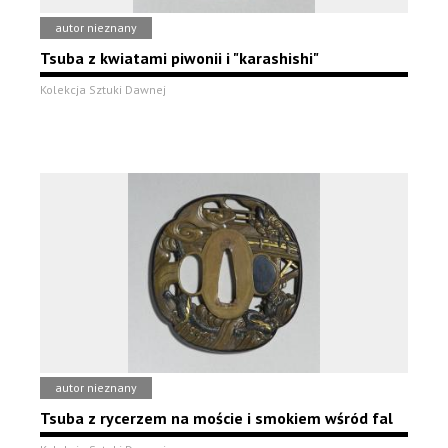
autor nieznany
Tsuba z kwiatami piwonii i "karashishi"
Kolekcja Sztuki Dawnej
autor nieznany
Tsuba z rycerzem na moście i smokiem wśród fal