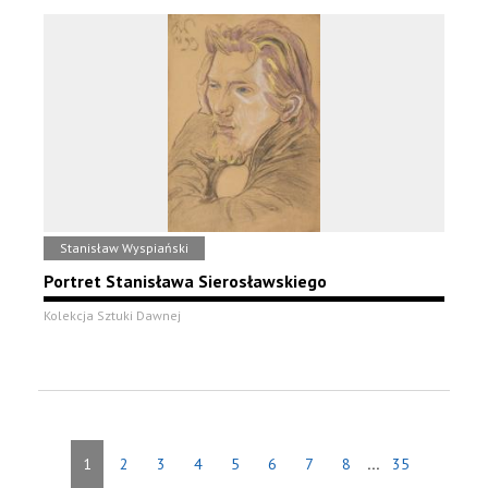
Stanisław Wyspiański
Portret Stanisława Sierosławskiego
Kolekcja Sztuki Dawnej
...
1
2
3
4
5
6
7
8
35