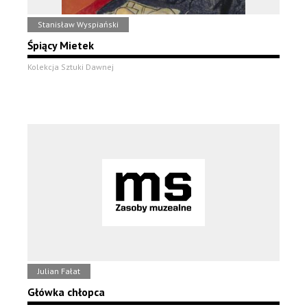
Stanisław Wyspiański
Śpiący Mietek
Kolekcja Sztuki Dawnej
Julian Fałat
Główka chłopca