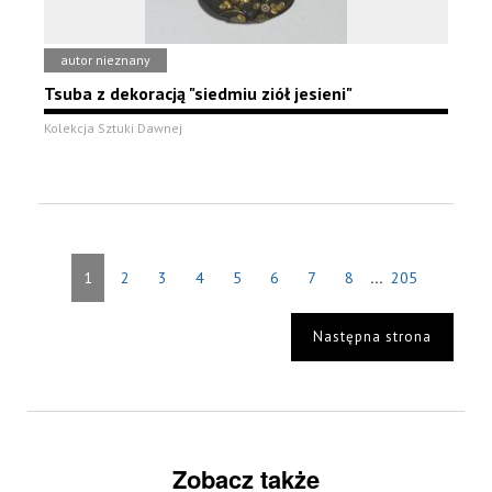
autor nieznany
Tsuba z dekoracją "siedmiu ziół jesieni"
Kolekcja Sztuki Dawnej
...
1
2
3
4
5
6
7
8
205
Następna strona
Zobacz także