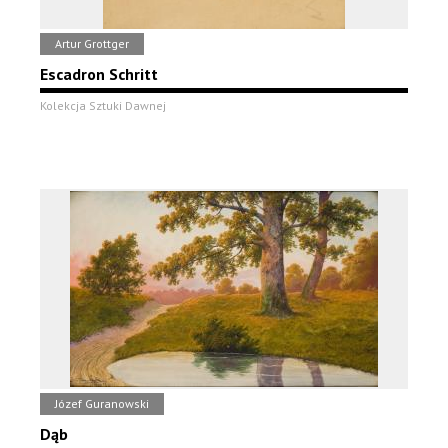
Artur Grottger
Escadron Schritt
Kolekcja Sztuki Dawnej
Józef Guranowski
Dąb