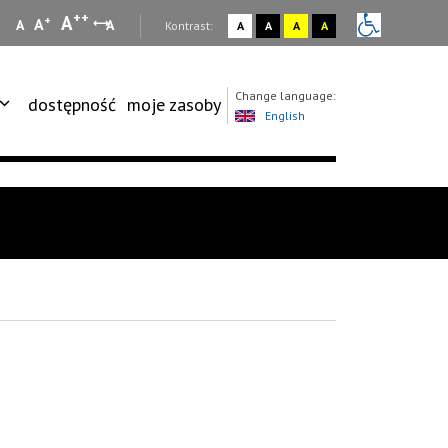
++
A
+
A
A
A
:
Kontrast:
A
A
A
A
Change language:
dostępność
moje zasoby
English