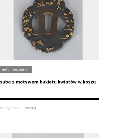
autor nieznany
suba z motywem bukietu kwiatów w koszu
olekcja Sztuki Dawnej