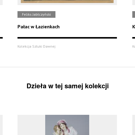
Feliks Jabłczyński
Pałac w Łazienkach
K
Kolekcja Sztuki Dawnej
K
Dzieła w tej samej kolekcji