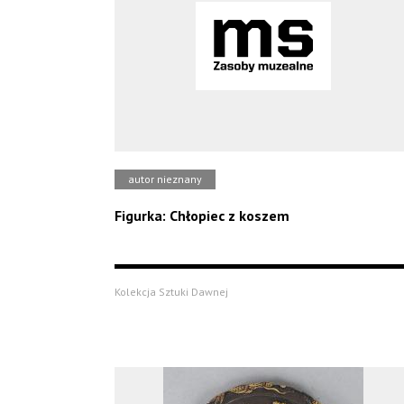
autor nieznany
Figurka: Chłopiec z koszem
Kolekcja Sztuki Dawnej