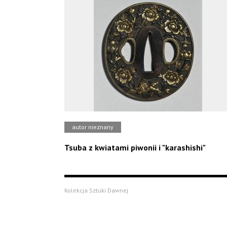
autor nieznany
Tsuba z kwiatami piwonii i "karashishi"
Kolekcja Sztuki Dawnej