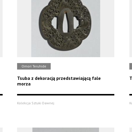
Omori Teruhide
Tsuba z dekoracją przedstawiającą fale
T
morza
Kolekcja Sztuki Dawnej
K