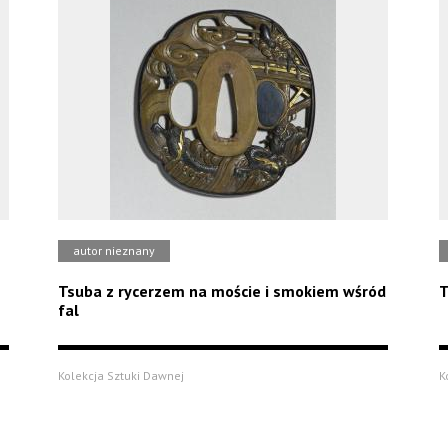
autor nieznany
Tsuba z rycerzem na moście i smokiem wśród
T
fal
Kolekcja Sztuki Dawnej
K