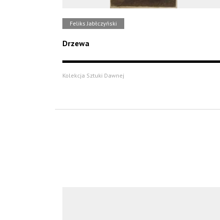
Feliks Jabłczyński
Drzewa
Kolekcja Sztuki Dawnej