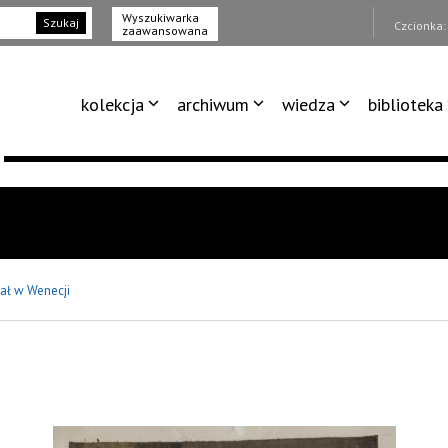
Wyszukiwarka
Szukaj
Czcionka
zaawansowana
kolekcja
archiwum
wiedza
biblioteka
ał w Wenecji