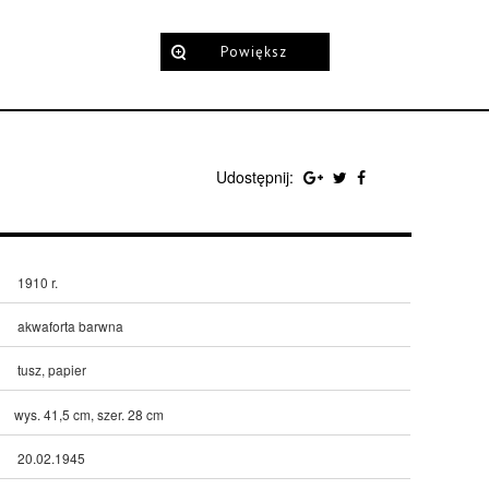
Powiększ
Udostępnij:
1910 r.
akwaforta barwna
tusz, papier
wys. 41,5 cm, szer. 28 cm
20.02.1945