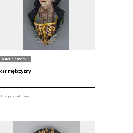
autor nieznany
ors mężczyzny
olekcja Sztuki Dawnej