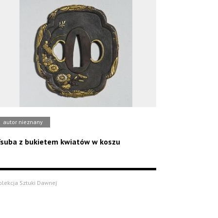
autor nieznany
suba z bukietem kwiatów w koszu
olekcja Sztuki Dawnej