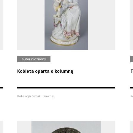
autor nieznany
Kobieta oparta o kolumnę
T
Kolekcja Sztuki Dawnej
K