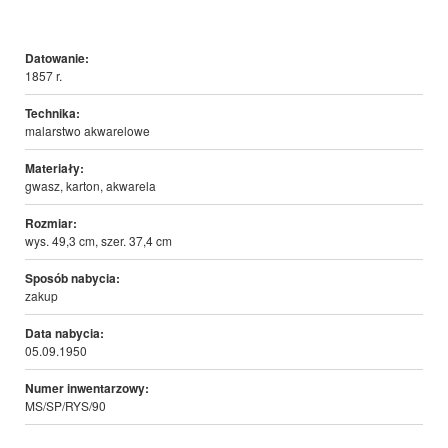
Datowanie:
1857 r.
Technika:
malarstwo akwarelowe
Materiały:
gwasz, karton, akwarela
Rozmiar:
wys. 49,3 cm, szer. 37,4 cm
Sposób nabycia:
zakup
Data nabycia:
05.09.1950
Numer inwentarzowy:
MS/SP/RYS/90