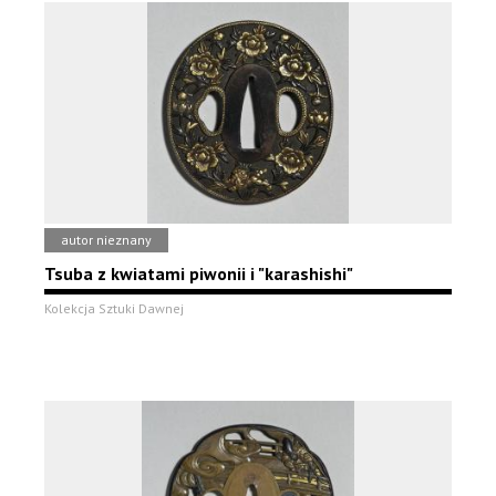
autor nieznany
Tsuba z kwiatami piwonii i "karashishi"
Kolekcja Sztuki Dawnej