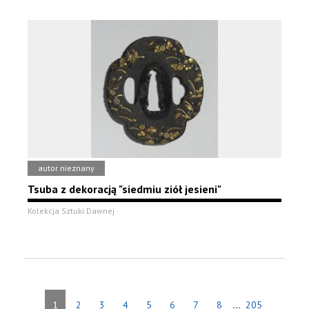
autor nieznany
Tsuba z dekoracją "siedmiu ziół jesieni"
Kolekcja Sztuki Dawnej
...
1
2
3
4
5
6
7
8
205