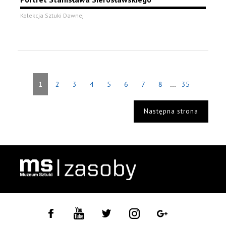
Kolekcja Sztuki Dawnej
...
1
2
3
4
5
6
7
8
35
Następna strona