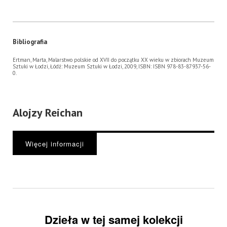
Bibliografia
Ertman, Marta, Malarstwo polskie od XVII do początku XX wieku w zbiorach Muzeum
Sztuki w Łodzi, Łódź: Muzeum Sztuki w Łodzi, 2009, ISBN: ISBN 978-83-87937-56-
0.
Alojzy Reichan
Więcej informacji
Dzieła w tej samej kolekcji