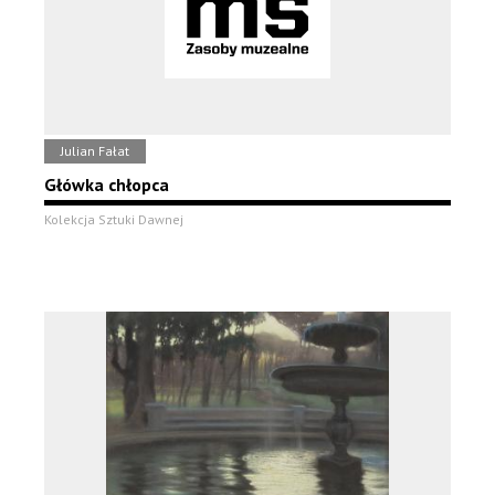
Julian Fałat
Główka chłopca
Kolekcja Sztuki Dawnej