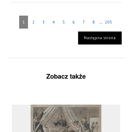
...
1
2
3
4
5
6
7
8
205
Następna strona
Zobacz także