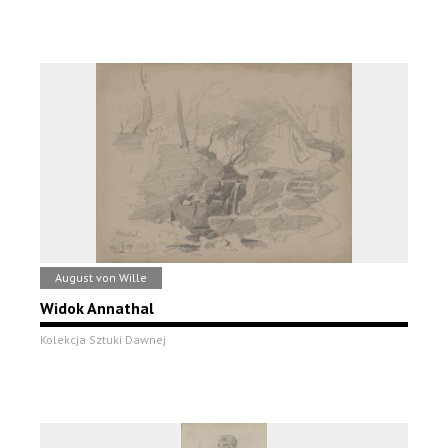
August von Wille
Widok Annathal
Kolekcja Sztuki Dawnej