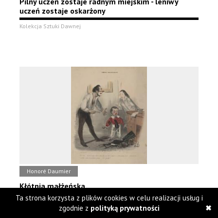
Pilny uczeń zostaje radnym miejskim - leniwy
uczeń zostaje oskarżony
Kolekcja Sztuki Dawnej
Honoré Daumier
Kłótnia małżeńska
Ta strona korzysta z plików cookies w celu realizacji usług i
Kolekcja Sztuki Dawnej
zgodnie z
polityką prywatności