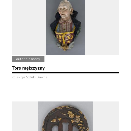
autor nieznany
Tors mężczyzny
Kolekcja Sztuki Dawnej