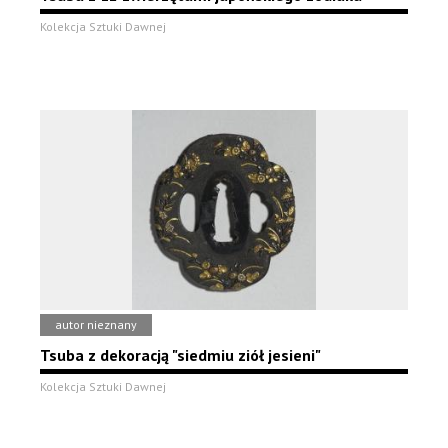
Kolekcja Sztuki Dawnej
autor nieznany
Tsuba z dekoracją "siedmiu ziół jesieni"
Kolekcja Sztuki Dawnej