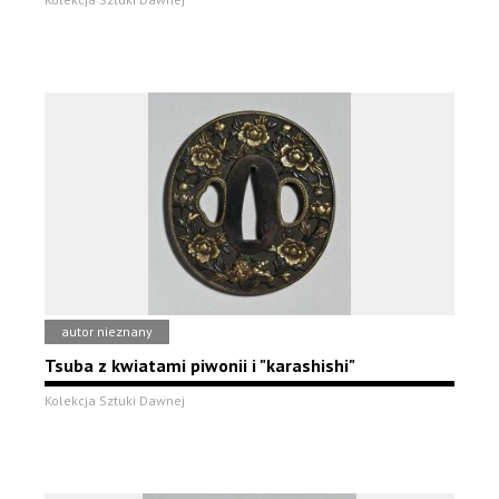
autor nieznany
Tsuba z kwiatami piwonii i "karashishi"
Kolekcja Sztuki Dawnej